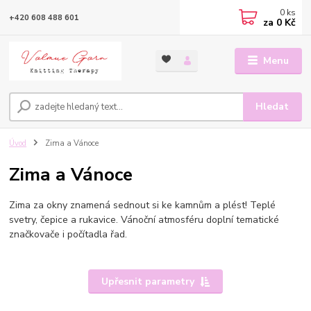
0
ks
+420 608 488 601
za
0 Kč
Menu
Hledat
Úvod
Zima a Vánoce
Zima a Vánoce
Zima za okny znamená sednout si ke kamnům a plést! Teplé
svetry, čepice a rukavice. Vánoční atmosféru doplní tematické
značkovače i počítadla řad.
Upřesnit parametry