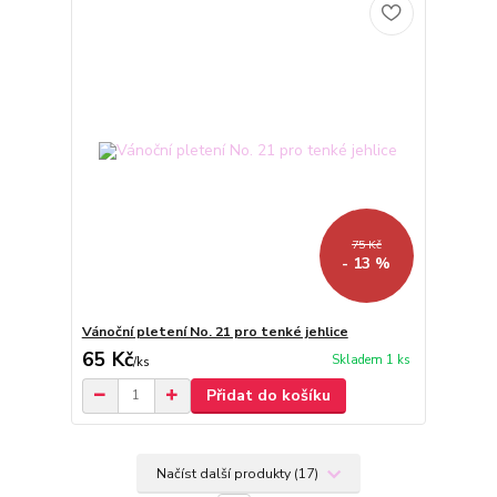
75 Kč
- 13 %
Vánoční pletení No. 21 pro tenké jehlice
65 Kč
Skladem 1 ks
/
ks
Přidat do košíku
Načíst další produkty (17)