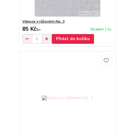
Vánoce v růžovém No. 3
85 Kč
Skladem 1 ks
/
ks
Přidat do košíku