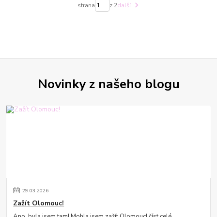
strana
z 2
další
Novinky z našeho blogu
29
.
03
.
2026
Zažít Olomouc!
Ano, byla jsem tam! Mohla jsem zažít Olomouc!
číst celé