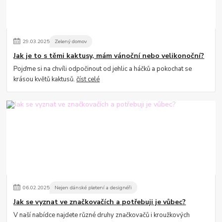
29
.
03
.
2025
Zelený domov
Jak je to s těmi kaktusy, mám vánoční nebo velikonoční?
Pojďme si na chvíli odpočinout od jehlic a háčků a pokochat se
krásou květů kaktusů.
číst celé
06
.
02
.
2025
Nejen dánské pletení a designéři
Jak se vyznat ve značkovačích a potřebuji je vůbec?
V naší nabídce najdete různé druhy značkovačů i kroužkových