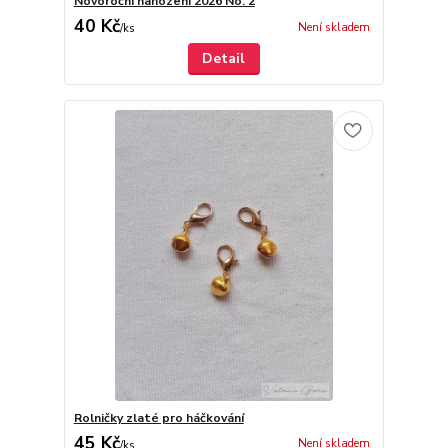
Novoroční nahození 2026 No. 2
40 Kč
Není skladem
/
ks
Detail
Rolničky zlaté pro háčkování
45 Kč
Není skladem
/
ks