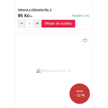
Vánoce v růžovém No. 1
85 Kč
Skladem 1 ks
/
ks
Přidat do košíku
85 Kč
- 12 %