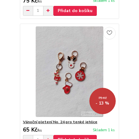
75 Kč
Skladem 1 ks
/
ks
Přidat do košíku
75 Kč
- 13 %
Vánoční pletení No. 24 pro tenké jehlice
65 Kč
Skladem 1 ks
/
ks