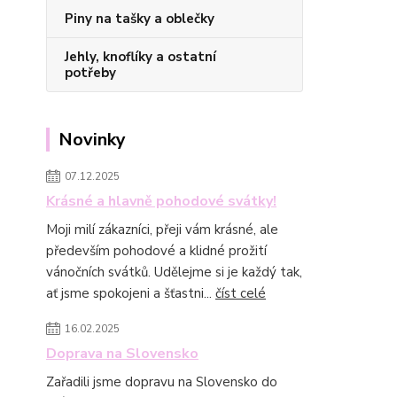
Piny na tašky a oblečky
Jehly, knoflíky a ostatní
potřeby
Novinky
07.12.2025
Krásné a hlavně pohodové svátky!
Moji milí zákazníci, přeji vám krásné, ale
především pohodové a klidné prožití
vánočních svátků. Udělejme si je každý tak,
ať jsme spokojeni a šťastni...
číst celé
16.02.2025
Doprava na Slovensko
Zařadili jsme dopravu na Slovensko do