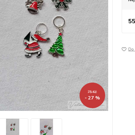
55
Do 
75 Kč
- 27 %