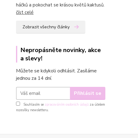
háčků a pokochat se krásou květů kaktusů.
číst celé
Zobrazit všechny články
Nepropásněte novinky, akce
a slevy!
Můžete se kdykoli odhlásit. Zasíláme
jednou za 14 dní.
Přihlásit se
Souhlasím se
zpracováním osobních údajů
za účelem
rozesílky newsletteru.