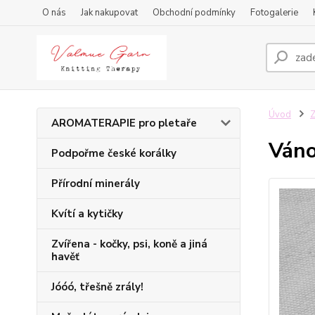
O nás
Jak nakupovat
Obchodní podmínky
Fotogalerie
Úvod
Z
AROMATERAPIE pro pletaře
Váno
Podpořme české korálky
Přírodní minerály
Kvítí a kytičky
Zvířena - kočky, psi, koně a jiná
havěť
Jóóó, třešně zrály!