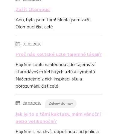
Zažít Olomouc!
Ano, byla jsem tam! Mohla jsem zažít
Olomouc!
číst celé
31.01.2026
Proč nás keltské uzle tajemně lákají?
Pojďme spolu nahlédnout do tajemství
starodávných keltských uzlů a symbolů.
Načerpejme z nich inspiraci, sílu a
porozumění.
číst celé
29.03.2025
Zelený domov
Jak je to s těmi kaktusy, mám vánoční
nebo velikonoční?
Pojďme si na chvíli odpočinout od jehlic a