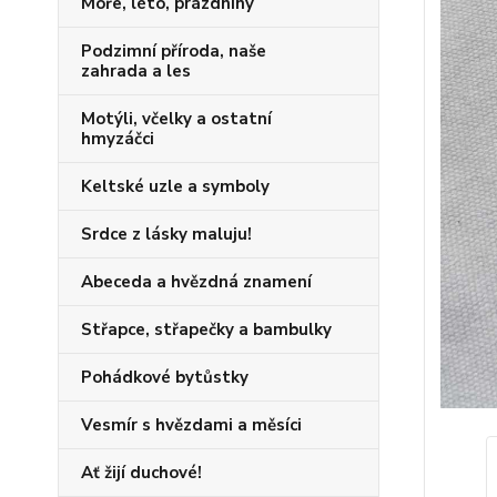
Moře, léto, prázdniny
Podzimní příroda, naše
zahrada a les
Motýli, včelky a ostatní
hmyzáčci
Keltské uzle a symboly
Srdce z lásky maluju!
Abeceda a hvězdná znamení
Střapce, střapečky a bambulky
Pohádkové bytůstky
Vesmír s hvězdami a měsíci
Ať žijí duchové!