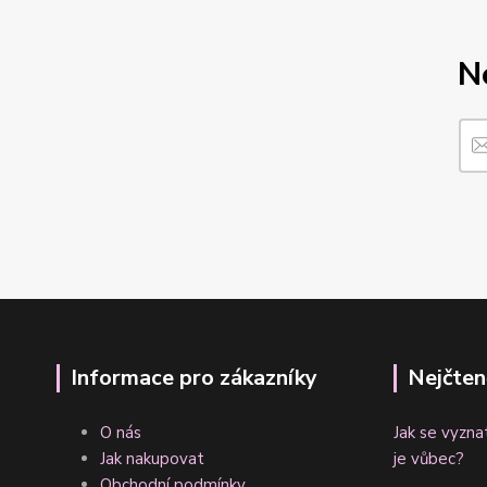
N
Informace pro zákazníky
Nejčten
O nás
Jak se vyzna
Jak nakupovat
je vůbec?
Obchodní podmínky