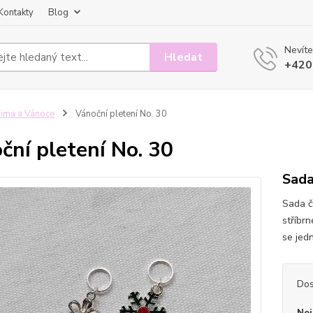
Kontakty
Blog
Nevíte
Hledat
+420
ima a Vánoce
Vánoční pletení No. 30
ční pletení No. 30
Sada
Sada č
stříbr
se jedn
Dos
Nej