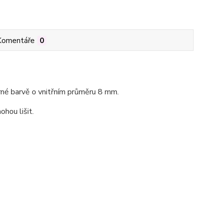
Komentáře
0
brné barvě o vnitřním průměru 8 mm.
ohou lišit.