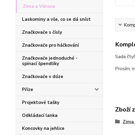
Zima a Vánoce
Laskominy a vše, co se dá sníst
Kompl
Značkovače s čísly
Komple
Značkovače pro háčkování
Sada čtyř
Značkovače jednoduché -
spínací špendlíky
Prosím, m
Značkovače v dóze
Příze
Projektové tašky
Zboží 
Odkládací lanka
Zima
Koncovky na jehlice