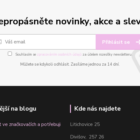
epropásněte novinky, akce a slev
Přihlásit se
Souhlasím se
zpracováním osobních údajů
za účelem rozesílky newsletteru.
Můžete se kdykoli odhlásit. Zasíláme jednou za 14 dní.
ější na blogu
Kde nás najdete
t ve značkovačích a potřebuji
Litichovice 25
Divišov, 257 26