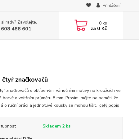
Přihlášení
 si rady? Zavolejte.
0
ks
za
0 Kč
 608 488 601
 čtyř značkovačů
tyř značkovačů s oblíbenými vánočními motivy na kroužcích ve
né barvě o vnitřním průměru 8 mm. Prosím, mějte na paměti, že
á o ruční práci a jednotlivé kousky se mohou lišit.
celý popis
tupnost
Skladem 2 ks
sme plátci DPH