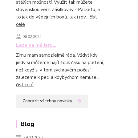
stálých možností. Využít tak můžete
slovenskou verzi Zásilkovny - Packetu, a
to jak do výdejních boxů, tak i rov...
číst
celé
06.02.2025
Leze na mě jaro...
Zimu mám samozřejmě ráda. Vždyť kdy
jindy si můžeme najít tolik času na pletení,
než když si v tom sychravém počasí
zalezeme k peci a kdybychom nemuse...
číst celé
Zobrazit všechny novinky
Blog
29.03.2026