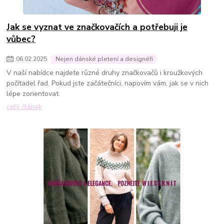
Jak se vyznat ve značkovačích a potřebuji je
vůbec?
06
.
02
.
2025
Nejen dánské pletení a designéři
V naší nabídce najdete různé druhy značkovačů i kroužkových
počítadel řad. Pokud jste začátečníci, napovím vám, jak se v nich
lépe zorientovat.
celý článek