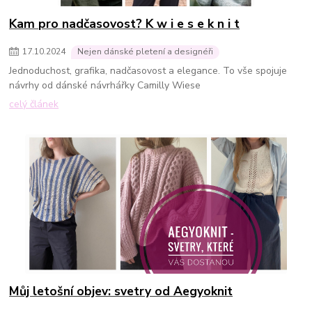
Kam pro nadčasovost? K w i e s e k n i t
17
.
10
.
2024
Nejen dánské pletení a designéři
Jednoduchost, grafika, nadčasovost a elegance. To vše spojuje
návrhy od dánské návrhářky Camilly Wiese
celý článek
Můj letošní objev: svetry od Aegyoknit