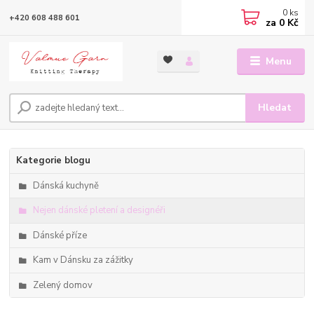
0
ks
+420 608 488 601
za
0 Kč
Menu
Hledat
Kategorie blogu
Dánská kuchyně
Nejen dánské pletení a designéři
Dánské příze
Kam v Dánsku za zážitky
Zelený domov