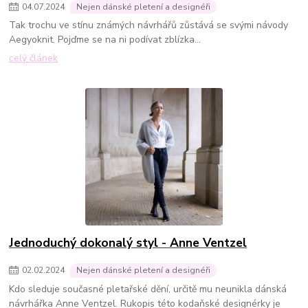
04
.
07
.
2024
Nejen dánské pletení a designéři
Tak trochu ve stínu známých návrhářů zůstává se svými návody
Aegyoknit. Pojďme se na ni podívat zblízka...
celý článek
Jednoduchý dokonalý styl - Anne Ventzel
02
.
02
.
2024
Nejen dánské pletení a designéři
Kdo sleduje současné pletařské dění, určitě mu neunikla dánská
návrhářka Anne Ventzel. Rukopis této kodaňské designérky je