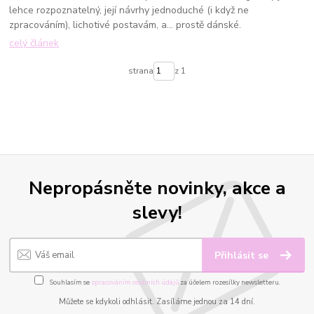
lehce rozpoznatelný, její návrhy jednoduché (i když ne
zpracováním), lichotivé postavám, a... prostě dánské.
celý článek
strana
z 1
Nepropásněte novinky, akce a
slevy!
Přihlásit se
Souhlasím se
zpracováním osobních údajů
za účelem rozesílky newsletteru.
Můžete se kdykoli odhlásit. Zasíláme jednou za 14 dní.