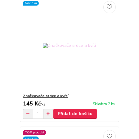
Novinka
Značkovače srdce a kvítí
145 Kč
Skladem 2 ks
/
ks
Přidat do košíku
TOP produkt
Novinka