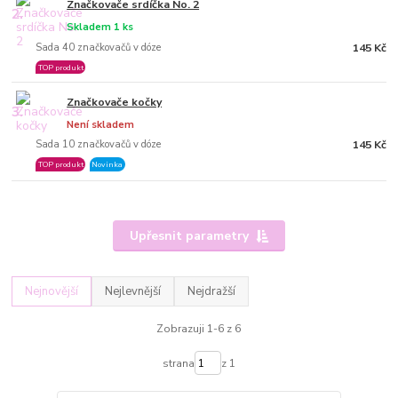
Značkovače srdíčka No. 2
2.
Skladem 1 ks
Sada 40 značkovačů v dóze
145 Kč
TOP produkt
Značkovače kočky
3.
Není skladem
Sada 10 značkovačů v dóze
145 Kč
TOP produkt
Novinka
Upřesnit parametry
Nejnovější
Nejlevnější
Nejdražší
Zobrazuji 1-6 z 6
strana
z 1