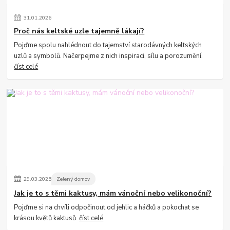
31
.
01
.
2026
Proč nás keltské uzle tajemně lákají?
Pojďme spolu nahlédnout do tajemství starodávných keltských
uzlů a symbolů. Načerpejme z nich inspiraci, sílu a porozumění.
číst celé
29
.
03
.
2025
Zelený domov
Jak je to s těmi kaktusy, mám vánoční nebo velikonoční?
Pojďme si na chvíli odpočinout od jehlic a háčků a pokochat se
krásou květů kaktusů.
číst celé