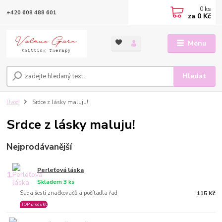
0
ks
+420 608 488 601
za
0 Kč
Menu
Hledat
Úvod
Srdce z lásky maluju!
Srdce z lásky maluju!
Nejprodávanější
Perleťová láska
1.
Skladem 3 ks
Sada šesti značkovačů a počítadla řad
115 Kč
TOP produkt