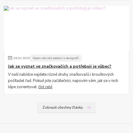
06
.
02
.
2025
Nejen dánské pletení a designéři
Jak se vyznat ve značkovačích a potřebuji je vůbec?
V naší nabídce najdete různé druhy značkovačů i kroužkových
počítadel řad. Pokud jste začátečníci, napovím vám, jak se v nich
lépe zorientovat.
číst celé
Zobrazit všechny články