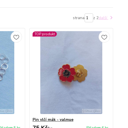
strana
z 2
další
TOP produkt
Pin vlčí mák - valmue
75 Kč