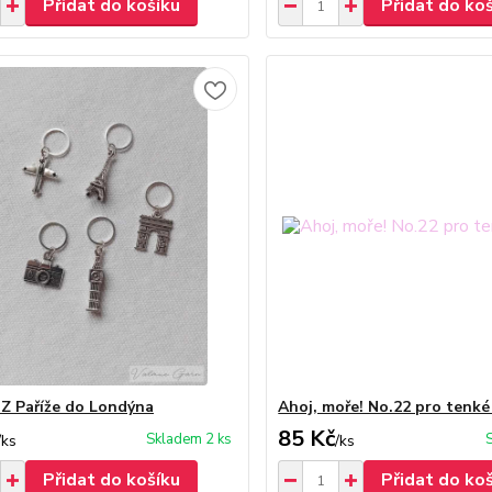
Přidat do košíku
Přidat do ko
! Z Paříže do Londýna
Ahoj, moře! No.22 pro tenké 
85 Kč
Skladem 2 ks
/
ks
/
ks
Přidat do košíku
Přidat do ko