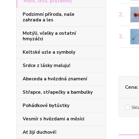
Moře, léto, prázdniny
2.
Podzimní příroda, naše
zahrada a les
Motýli, včelky a ostatní
3.
hmyzáčci
Keltské uzle a symboly
Srdce z lásky maluju!
Abeceda a hvězdná znamení
Cena:
Střapce, střapečky a bambulky
Pohádkové bytůstky
Skl
Vesmír s hvězdami a měsíci
Ať žijí duchové!