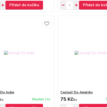
Přidat do košíku
Přidat do ko
 Do Indie
Cestuji! Do Amériky
75 Kč
Skladem 2 ks
/
ks
/
ks