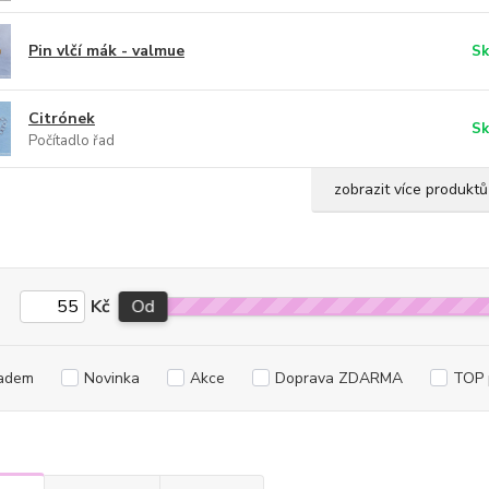
Pin vlčí mák - valmue
Sk
Citrónek
Sk
Počítadlo řad
zobrazit více produktů
Kč
Od
adem
Novinka
Akce
Doprava ZDARMA
TOP 