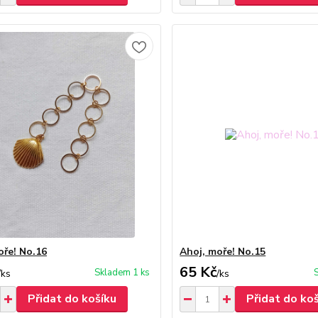
oře! No.16
Ahoj, moře! No.15
65 Kč
Skladem 1 ks
/
ks
/
ks
Přidat do košíku
Přidat do ko