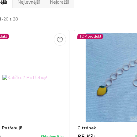
ější
Nejlevnější
Nejdražší
1-20 z 28
dukt
TOP produkt
 Potřebuji!
Citrónek
85 Kč