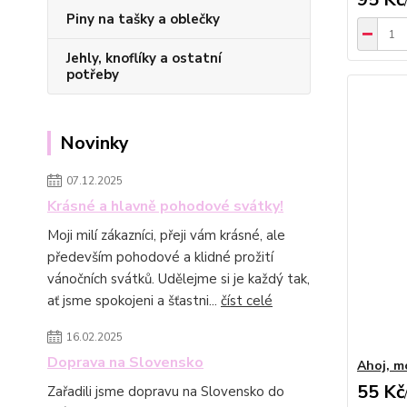
Piny na tašky a oblečky
Jehly, knoflíky a ostatní
potřeby
Novinky
07.12.2025
Krásné a hlavně pohodové svátky!
Moji milí zákazníci, přeji vám krásné, ale
především pohodové a klidné prožití
vánočních svátků. Udělejme si je každý tak,
ať jsme spokojeni a šťastni...
číst celé
16.02.2025
Doprava na Slovensko
Ahoj, m
55 Kč
Zařadili jsme dopravu na Slovensko do