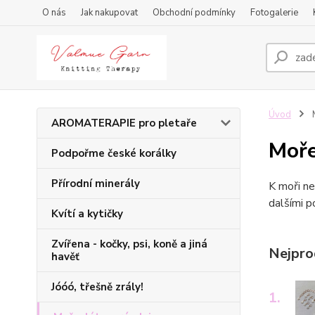
O nás
Jak nakupovat
Obchodní podmínky
Fotogalerie
Úvod
M
AROMATERAPIE pro pletaře
Moře
Podpořme české korálky
Přírodní minerály
K moři ne
dalšími p
Kvítí a kytičky
Zvířena - kočky, psi, koně a jiná
Nejpro
havěť
Jóóó, třešně zrály!
1.