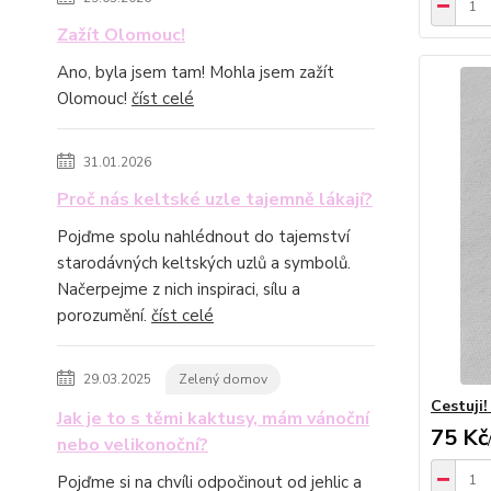
Zažít Olomouc!
Ano, byla jsem tam! Mohla jsem zažít
Olomouc!
číst celé
31.01.2026
Proč nás keltské uzle tajemně lákají?
Pojďme spolu nahlédnout do tajemství
starodávných keltských uzlů a symbolů.
Načerpejme z nich inspiraci, sílu a
porozumění.
číst celé
29.03.2025
Zelený domov
Cestuji
Jak je to s těmi kaktusy, mám vánoční
75 Kč
nebo velikonoční?
Pojďme si na chvíli odpočinout od jehlic a