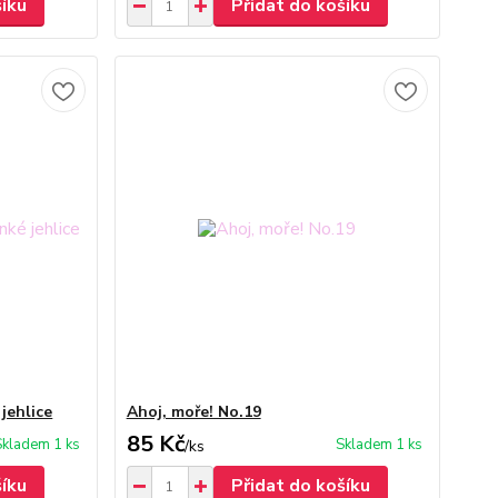
šíku
Přidat do košíku
jehlice
Ahoj, moře! No.19
85 Kč
Skladem 1 ks
Skladem 1 ks
/
ks
šíku
Přidat do košíku