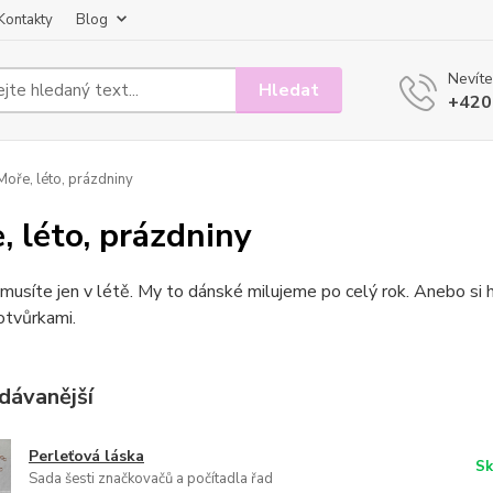
Kontakty
Blog
Nevíte
Hledat
+420
oře, léto, prázdniny
, léto, prázdniny
musíte jen v létě. My to dánské milujeme po celý rok. Anebo si h
otvůrkami.
dávanější
Perleťová láska
Sk
Sada šesti značkovačů a počítadla řad