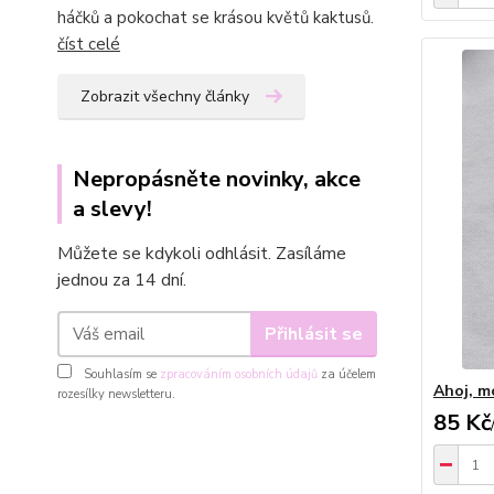
háčků a pokochat se krásou květů kaktusů.
číst celé
Zobrazit všechny články
Nepropásněte novinky, akce
a slevy!
Můžete se kdykoli odhlásit. Zasíláme
jednou za 14 dní.
Přihlásit se
Souhlasím se
zpracováním osobních údajů
za účelem
Ahoj, m
rozesílky newsletteru.
85 Kč