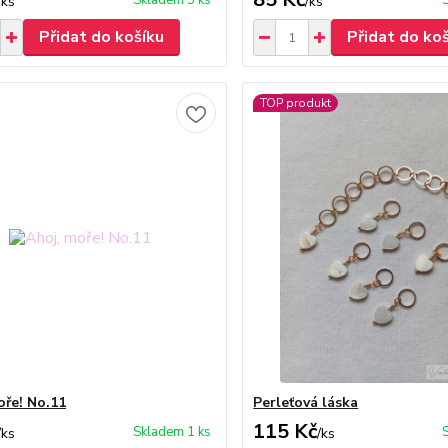
Skladem 5 ks
/
ks
/
ks
Přidat do košíku
Přidat do ko
TOP produkt
oře! No.11
Perleťová láska
115 Kč
Skladem 1 ks
/
ks
/
ks