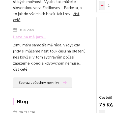
stálých možností. Využít tak můžete
slovenskou verzi Zásilkovny - Packetu, a
to jak do výdejních boxů, tak i rov...
číst
celé
06.02.2025
Leze na mě jaro...
Zimu mám samozřejmě ráda. Vždyť kdy
jindy si můžeme najít tolik času na pletení,
než když si v tom sychravém počasí
zalezeme k peci a kdybychom nemuse...
číst celé
Zobrazit všechny novinky
Cestuji!
Blog
75 Kč
29.03.2026