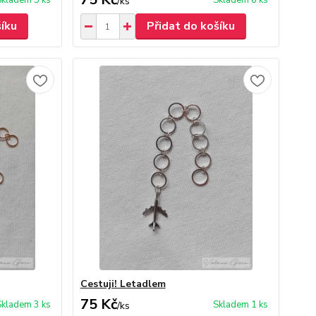
Skladem 5 ks
Skladem 6 ks
/
ks
šíku
Přidat do košíku
Cestuji! Letadlem
75 Kč
Skladem 3 ks
Skladem 1 ks
/
ks