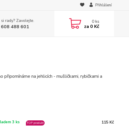
Přihlášení
 si rady? Zavolejte.
0
ks
za
0 Kč
 608 488 601
o připomínáme na jehlicích - mušličkami, rybičkami a
115 Kč
ladem 3 ks
TOP produkt