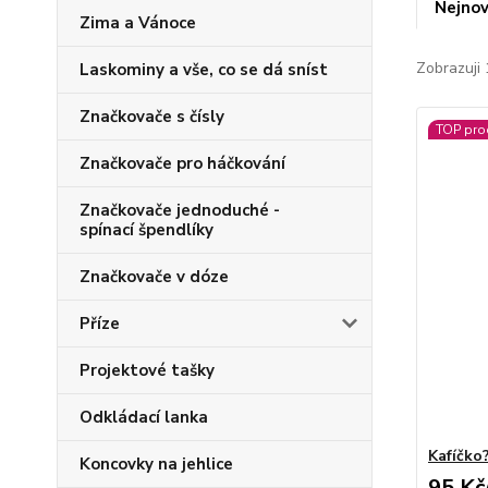
Nejnov
Zima a Vánoce
Zobrazuji 
Laskominy a vše, co se dá sníst
Značkovače s čísly
TOP pro
Značkovače pro háčkování
Značkovače jednoduché -
spínací špendlíky
Značkovače v dóze
Příze
Projektové tašky
Odkládací lanka
Kafíčko?
Koncovky na jehlice
95 Kč