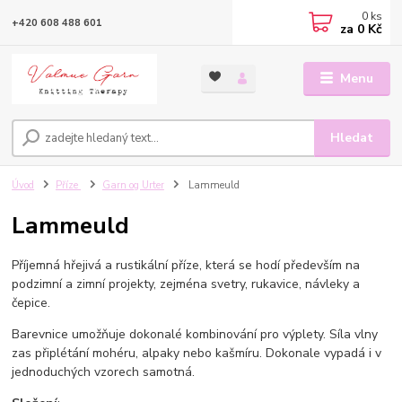
0
ks
+420 608 488 601
za
0 Kč
Menu
Hledat
Úvod
Příze
Garn og Urter
Lammeuld
Lammeuld
Příjemná hřejivá a rustikální příze, která se hodí především na
podzimní a zimní projekty, zejména svetry, rukavice, návleky a
čepice.
Barevnice umožňuje dokonalé kombinování pro výplety. Síla vlny
zas připlétání mohéru, alpaky nebo kašmíru. Dokonale vypadá i v
jednoduchých vzorech samotná.