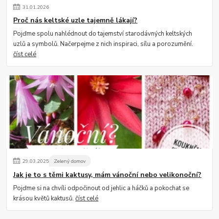
31
.
01
.
2026
Proč nás keltské uzle tajemně lákají?
Pojďme spolu nahlédnout do tajemství starodávných keltských
uzlů a symbolů. Načerpejme z nich inspiraci, sílu a porozumění.
číst celé
29
.
03
.
2025
Zelený domov
Jak je to s těmi kaktusy, mám vánoční nebo velikonoční?
Pojďme si na chvíli odpočinout od jehlic a háčků a pokochat se
krásou květů kaktusů.
číst celé