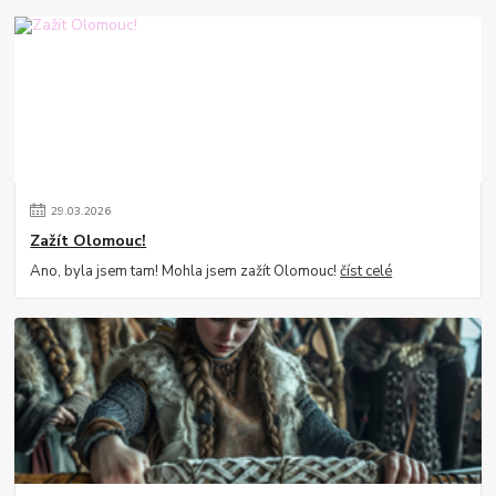
29
.
03
.
2026
Zažít Olomouc!
Ano, byla jsem tam! Mohla jsem zažít Olomouc!
číst celé