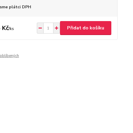
sme plátci DPH
 Kč
Přidat do košíku
/
ks
oblíbených