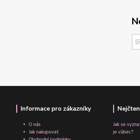
N
Informace pro zákazníky
Nejčten
O nás
Jak se vyzna
Jak nakupovat
je vůbec?
Obchodní podmínky