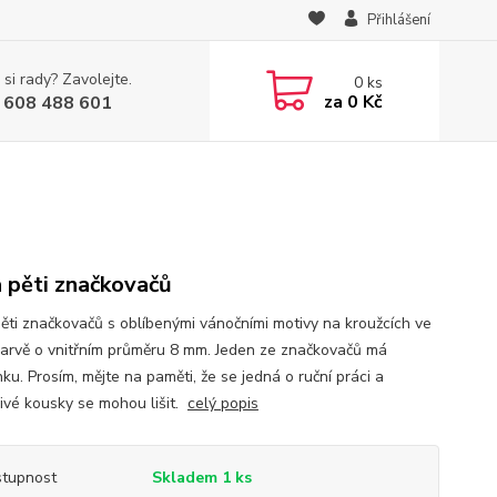
Přihlášení
 si rady? Zavolejte.
0
ks
za
0 Kč
 608 488 601
 pěti značkovačů
ěti značkovačů s oblíbenými vánočními motivy na kroužcích ve
barvě o vnitřním průměru 8 mm. Jeden ze značkovačů má
ku. Prosím, mějte na paměti, že se jedná o ruční práci a
livé kousky se mohou lišit.
celý popis
tupnost
Skladem 1 ks