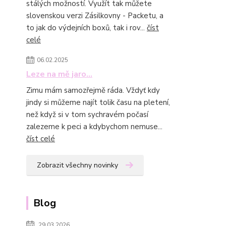
stálých možností. Využít tak můžete
slovenskou verzi Zásilkovny - Packetu, a
to jak do výdejních boxů, tak i rov...
číst
celé
06.02.2025
Leze na mě jaro...
Zimu mám samozřejmě ráda. Vždyť kdy
jindy si můžeme najít tolik času na pletení,
než když si v tom sychravém počasí
zalezeme k peci a kdybychom nemuse...
číst celé
Zobrazit všechny novinky
Blog
29.03.2026