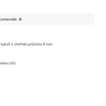
Komentáře
0
é barvě o vnitřním průměru 8 mm.
ohou lišit.