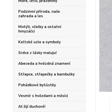
Moře, léto, prázdniny
Podzimní příroda, naše
zahrada a les
Motýli, včelky a ostatní
hmyzáčci
Keltské uzle a symboly
Srdce z lásky maluju!
Abeceda a hvězdná znamení
Střapce, střapečky a bambulky
Pohádkové bytůstky
Vesmír s hvězdami a měsíci
Ať žijí duchové!