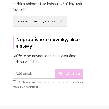
háčků a pokochat se krásou květů kaktusů.
číst celé
Zobrazit všechny články
Nepropásněte novinky, akce
a slevy!
Můžete se kdykoli odhlásit. Zasíláme
jednou za 14 dní.
Přihlásit se
Souhlasím se
zpracováním osobních údajů
za účelem
rozesílky newsletteru.