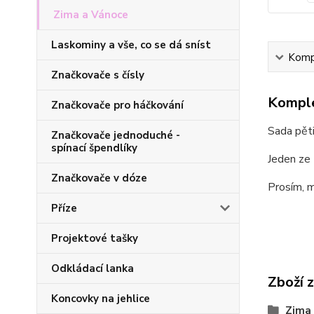
Zima a Vánoce
Laskominy a vše, co se dá sníst
Kompl
Značkovače s čísly
Komple
Značkovače pro háčkování
Sada pěti
Značkovače jednoduché -
spínací špendlíky
Jeden ze 
Značkovače v dóze
Prosím, m
Příze
Projektové tašky
Odkládací lanka
Zboží 
Koncovky na jehlice
Zima