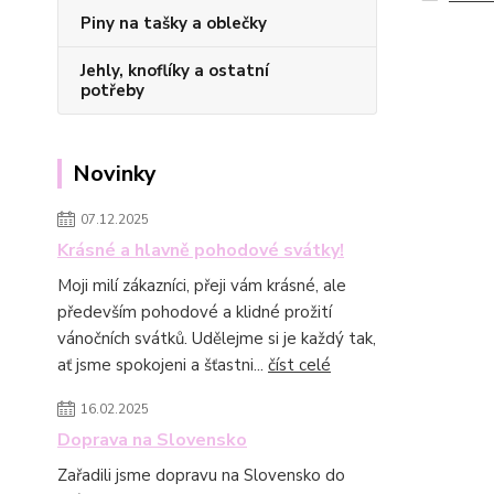
Piny na tašky a oblečky
Jehly, knoflíky a ostatní
potřeby
Novinky
07.12.2025
Krásné a hlavně pohodové svátky!
Moji milí zákazníci, přeji vám krásné, ale
především pohodové a klidné prožití
vánočních svátků. Udělejme si je každý tak,
ať jsme spokojeni a šťastni...
číst celé
16.02.2025
Doprava na Slovensko
Zařadili jsme dopravu na Slovensko do