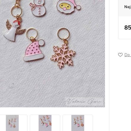
Nej
85
Do 