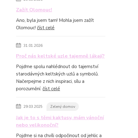
Zažít Olomouc!
Ano, byla jsem tam! Mohla jsem zažít
Olomouc!
číst celé
31.01.2026
Proč nás keltské uzle tajemně lákají?
Pojďme spolu nahlédnout do tajemství
starodávných keltských uzlů a symbolů.
Načerpejme z nich inspiraci, sílu a
porozumění.
číst celé
29.03.2025
Zelený domov
Jak je to s těmi kaktusy, mám vánoční
nebo velikonoční?
Pojďme si na chvíli odpočinout od jehlic a