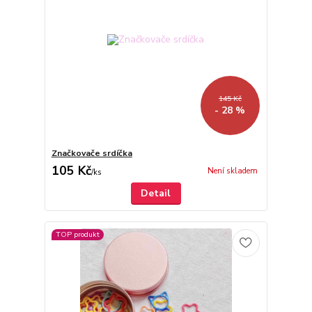
145 Kč
- 28 %
Značkovače srdíčka
105 Kč
Není skladem
/
ks
Detail
TOP produkt