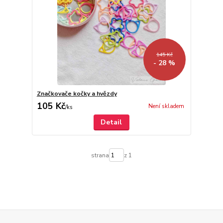
145 Kč
- 28 %
Značkovače kočky a hvězdy
105 Kč
Není skladem
/
ks
Detail
strana
z 1