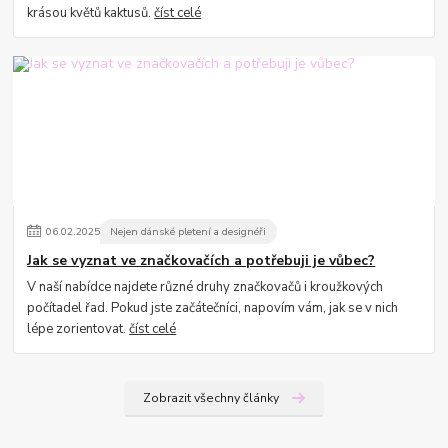
krásou květů kaktusů.
číst celé
06
.
02
.
2025
Nejen dánské pletení a designéři
Jak se vyznat ve značkovačích a potřebuji je vůbec?
V naší nabídce najdete různé druhy značkovačů i kroužkových
počítadel řad. Pokud jste začátečníci, napovím vám, jak se v nich
lépe zorientovat.
číst celé
Zobrazit všechny články