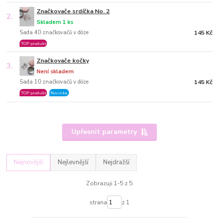
Značkovače srdíčka No. 2
2.
Skladem 1 ks
Sada 40 značkovačů v dóze
145 Kč
TOP produkt
Značkovače kočky
3.
Není skladem
Sada 10 značkovačů v dóze
145 Kč
TOP produkt
Novinka
Upřesnit parametry
Nejnovější
Nejlevnější
Nejdražší
Zobrazuji 1-5 z 5
strana
z 1