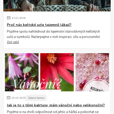
31
.
01
.
2026
Proč nás keltské uzle tajemně lákají?
Pojďme spolu nahlédnout do tajemství starodávných keltských
uzlů a symbolů. Načerpejme z nich inspiraci, sílu a porozumění.
číst celé
29
.
03
.
2025
Zelený domov
Jak je to s těmi kaktusy, mám vánoční nebo velikonoční?
Pojďme si na chvíli odpočinout od jehlic a háčků a pokochat se