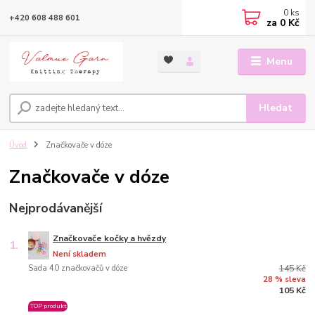
0
ks
+420 608 488 601
za
0 Kč
Menu
Hledat
Úvod
Značkovače v dóze
Značkovače v dóze
Nejprodávanější
Značkovače kočky a hvězdy
1.
Není skladem
Sada 40 značkovačů v dóze
145 Kč
28 % sleva
105 Kč
TOP produkt