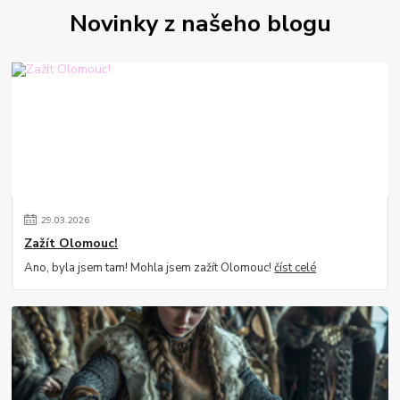
Novinky z našeho blogu
29
.
03
.
2026
Zažít Olomouc!
Ano, byla jsem tam! Mohla jsem zažít Olomouc!
číst celé