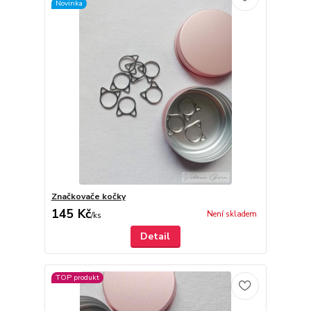
Novinka
Značkovače kočky
145 Kč
Není skladem
/
ks
Detail
TOP produkt