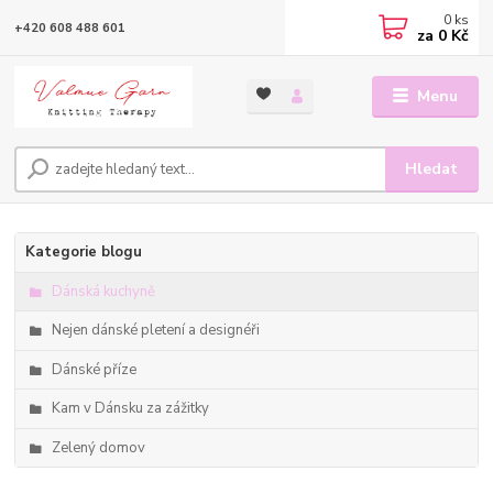
0
ks
+420 608 488 601
za
0 Kč
Menu
Hledat
Kategorie blogu
Dánská kuchyně
Nejen dánské pletení a designéři
Dánské příze
Kam v Dánsku za zážitky
Zelený domov