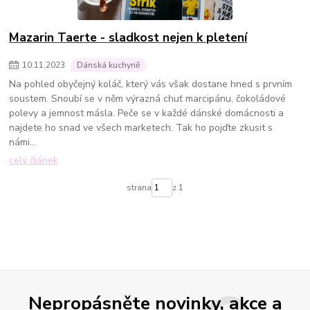
Mazarin Taerte - sladkost nejen k pletení
10
.
11
.
2023
Dánská kuchyně
Na pohled obyčejný koláč, který vás však dostane hned s prvním
soustem. Snoubí se v něm výrazná chuť marcipánu, čokoládové
polevy a jemnost másla. Peče se v každé dánské domácnosti a
najdete ho snad ve všech marketech. Tak ho pojďte zkusit s
námi...
celý článek
strana
z 1
Nepropásněte novinky, akce a