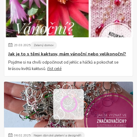
29
.
03
.
2025
Zelený domov
Jak je to s těmi kaktusy, mám vánoční nebo velikonoční?
Pojďme si na chvíli odpočinout od jehlic a háčků a pokochat se
krásou květů kaktusů.
číst celé
06
.
02
.
2025
Nejen dánské pletení a designéři