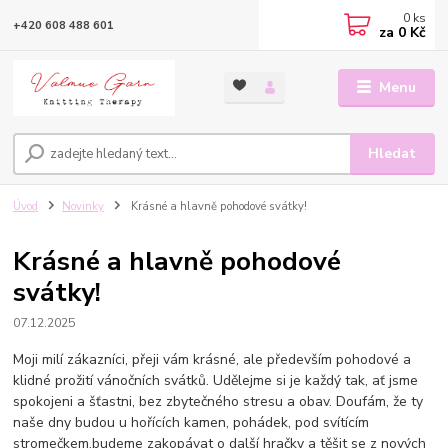
0
ks
+420 608 488 601
za
0 Kč
Menu
Hledat
Úvod
Novinky
Krásné a hlavně pohodové svátky!
Krásné a hlavně pohodové
svátky!
07.12.2025
Moji milí zákazníci, přeji vám krásné, ale především pohodové a
klidné prožití vánočních svátků. Udělejme si je každý tak, ať jsme
spokojeni a šťastni, bez zbytečného stresu a obav. Doufám, že ty
naše dny budou u hořících kamen, pohádek, pod svítícím
stromečkem,budeme zakopávat o další hračky a těšit se z nových