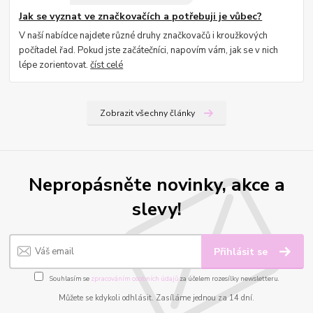
Jak se vyznat ve značkovačích a potřebuji je vůbec?
V naší nabídce najdete různé druhy značkovačů i kroužkových
počítadel řad. Pokud jste začátečníci, napovím vám, jak se v nich
lépe zorientovat.
číst celé
Zobrazit všechny články
Nepropásněte novinky, akce a
slevy!
Přihlásit se
Souhlasím se
zpracováním osobních údajů
za účelem rozesílky newsletteru.
Můžete se kdykoli odhlásit. Zasíláme jednou za 14 dní.