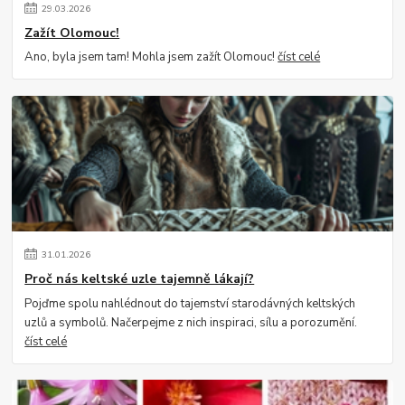
29
.
03
.
2026
Zažít Olomouc!
Ano, byla jsem tam! Mohla jsem zažít Olomouc!
číst celé
31
.
01
.
2026
Proč nás keltské uzle tajemně lákají?
Pojďme spolu nahlédnout do tajemství starodávných keltských
uzlů a symbolů. Načerpejme z nich inspiraci, sílu a porozumění.
číst celé