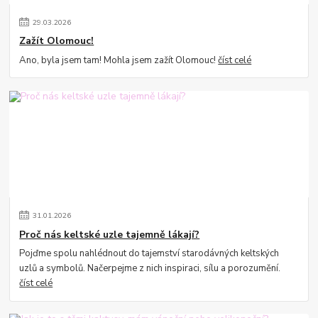
29
.
03
.
2026
Zažít Olomouc!
Ano, byla jsem tam! Mohla jsem zažít Olomouc!
číst celé
31
.
01
.
2026
Proč nás keltské uzle tajemně lákají?
Pojďme spolu nahlédnout do tajemství starodávných keltských
uzlů a symbolů. Načerpejme z nich inspiraci, sílu a porozumění.
číst celé