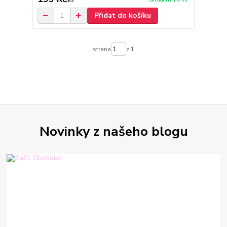
/
ks
Přidat do košíku
strana
z 1
Novinky z našeho blogu