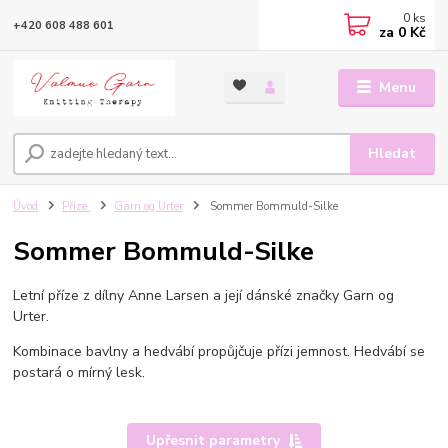
0
ks
+420 608 488 601
za
0 Kč
Menu
Hledat
Úvod
Příze
Garn og Urter
Sommer Bommuld-Silke
Sommer Bommuld-Silke
Letní příze z dílny Anne Larsen a její dánské značky Garn og
Urter.
Kombinace bavlny a hedvábí propůjčuje přízi jemnost. Hedvábí se
postará o mírný lesk.
Upřesnit parametry