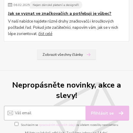
06
.
02
.
2025
Nejen dánské pletení a designéři
Jak se vyznat ve značkovačích a potřebuji je vůbec?
V naší nabídce najdete různé druhy značkovačů i kroužkových
počítadel řad. Pokud jste začátečníci, napovím vám, jak se v nich
lépe zorientovat.
číst celé
Zobrazit všechny články
Nepropásněte novinky, akce a
slevy!
Přihlásit se
Souhlasím se
zpracováním osobních údajů
za účelem rozesílky newsletteru.