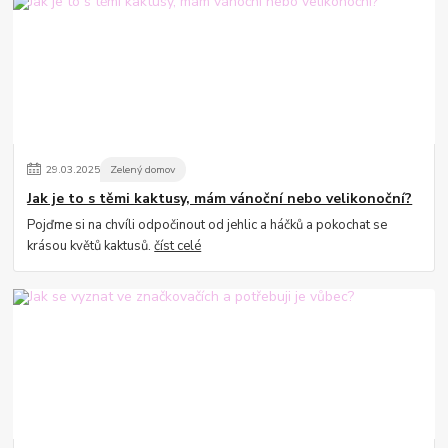
29
.
03
.
2025
Zelený domov
Jak je to s těmi kaktusy, mám vánoční nebo velikonoční?
Pojďme si na chvíli odpočinout od jehlic a háčků a pokochat se
krásou květů kaktusů.
číst celé