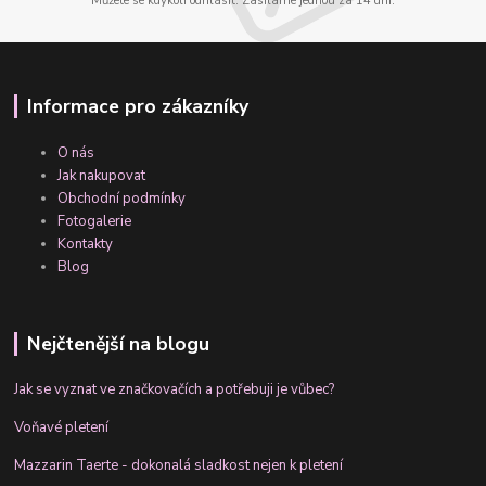
Můžete se kdykoli odhlásit. Zasíláme jednou za 14 dní.
Informace pro zákazníky
O nás
Jak nakupovat
Obchodní podmínky
Fotogalerie
Kontakty
Blog
Nejčtenější na blogu
Jak se vyznat ve značkovačích a potřebuji je vůbec?
Voňavé pletení
Mazzarin Taerte - dokonalá sladkost nejen k pletení