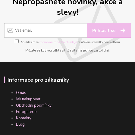
Nepropásněte novinky, akce a
slevy!
Přihlásit se
Souhlasím se
zpracováním osobních údajů
za účelem rozesílky newsletteru.
Můžete se kdykoli odhlásit. Zasíláme jednou za 14 dní.
Informace pro zákazníky
O nás
Jak nakupovat
Obchodní podmínky
Fotogalerie
Kontakty
Blog