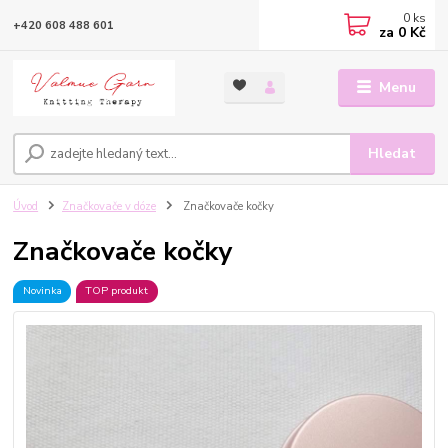
0
ks
+420 608 488 601
za
0 Kč
Menu
Hledat
Úvod
Značkovače v dóze
Značkovače kočky
Značkovače kočky
Novinka
TOP produkt