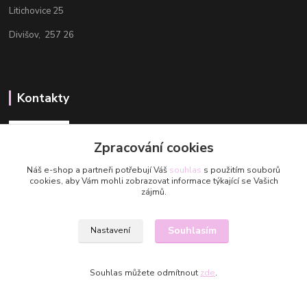
Litichovice 25
Divišov, 257 26
Kontakty
Zpracování cookies
Náš e-shop a partneři potřebují Váš
souhlas
s použitím souborů
cookies, aby Vám mohli zobrazovat informace týkající se Vašich
Aneta
zájmů.
+420 608 488 601
Aneta@valmuegarn.com
Souhlasím
Nastavení
Souhlas můžete odmítnout
zde
.