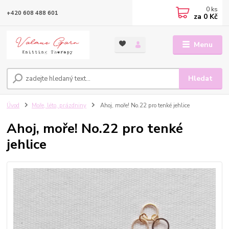
0
ks
+420 608 488 601
za
0 Kč
Menu
Hledat
Úvod
Moře, léto, prázdniny
Ahoj, moře! No.22 pro tenké jehlice
Ahoj, moře! No.22 pro tenké
jehlice