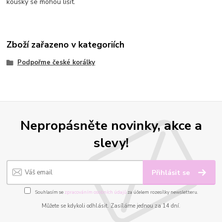
kousky se mohou lišit.
Zboží zařazeno v kategoriích
Podpořme české korálky
Nepropásněte novinky, akce a
slevy!
Přihlásit se
Souhlasím se
zpracováním osobních údajů
za účelem rozesílky newsletteru.
Můžete se kdykoli odhlásit. Zasíláme jednou za 14 dní.