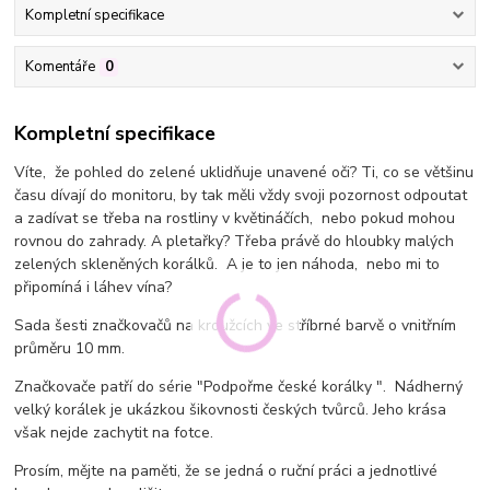
Kompletní specifikace
Komentáře
0
Kompletní specifikace
Víte, že pohled do zelené uklidňuje unavené oči? Ti, co se většinu
času dívají do monitoru, by tak měli vždy svoji pozornost odpoutat
a zadívat se třeba na rostliny v květináčích, nebo pokud mohou
rovnou do zahrady. A pletařky? Třeba právě do hloubky malých
zelených skleněných korálků. A je to jen náhoda, nebo mi to
připomíná i láhev vína?
Sada šesti značkovačů na kroužcích ve stříbrné barvě o vnitřním
průměru 10 mm.
Značkovače patří do série "Podpořme české korálky ". Nádherný
velký korálek je ukázkou šikovnosti českých tvůrců. Jeho krása
však nejde zachytit na fotce.
Prosím, mějte na paměti, že se jedná o ruční práci a jednotlivé