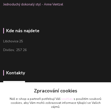
Jednoduchý dokonalý styl - Anne Ventzel
Kde nás najdete
Litichovice 25
Divišov, 257 26
Kontakty
Zpracování cookies
Náš e-shop a partneři potřebují Váš
souhlas
s použitím souborů
cookies, aby Vám mohli zobrazovat informace týkající se Vašich
Aneta
zájmů.
+420 608 488 601