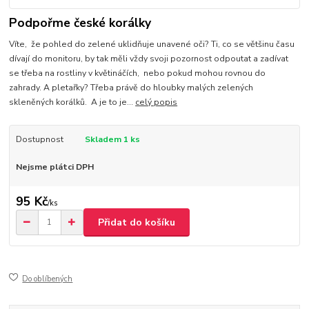
Podpořme české korálky
Víte, že pohled do zelené uklidňuje unavené oči? Ti, co se většinu času
dívají do monitoru, by tak měli vždy svoji pozornost odpoutat a zadívat
se třeba na rostliny v květináčích, nebo pokud mohou rovnou do
zahrady. A pletařky? Třeba právě do hloubky malých zelených
skleněných korálků. A je to je...
celý popis
Dostupnost
Skladem 1 ks
Nejsme plátci DPH
95 Kč
/
ks
Přidat do košíku
Do oblíbených