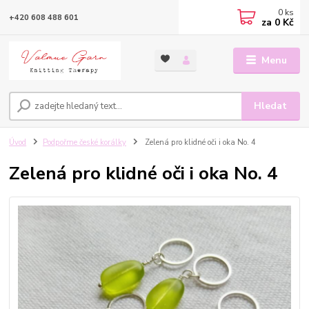
0
ks
+420 608 488 601
za
0 Kč
Menu
Hledat
Úvod
Podpořme české korálky
Zelená pro klidné oči i oka No. 4
Zelená pro klidné oči i oka No. 4