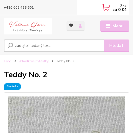
0
ks
+420 608 488 601
za
0 Kč
Menu
Hledat
Úvod
Pohádkové bytůstky
Teddy No. 2
Teddy No. 2
Novinka