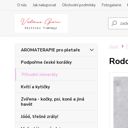
O nás
Jak nakupovat
Obchodní podmínky
Fotogalerie
Úvod
P
AROMATERAPIE pro pletaře
Rodo
Podpořme české korálky
Přírodní minerály
Kvítí a kytičky
Zvířena - kočky, psi, koně a jiná
havěť
Jóóó, třešně zrály!