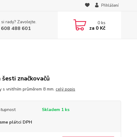
Přihlášení
 si rady? Zavolejte.
0
ks
za
0 Kč
 608 488 601
 šesti značkovačů
y s vnitřním průměrem 8 mm.
celý popis
tupnost
Skladem 1 ks
sme plátci DPH