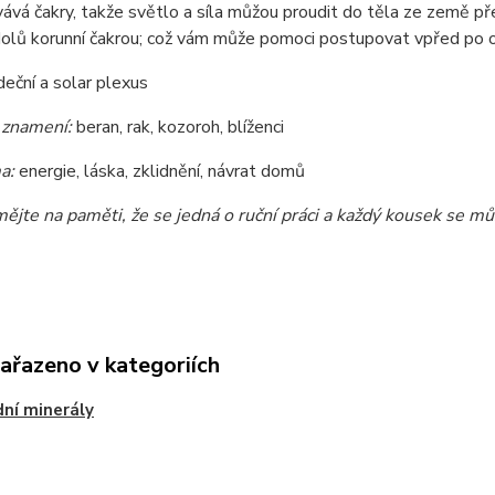
vá čakry, takže světlo a síla můžou proudit do těla ze země pře
olů korunní čakrou; což vám může pomoci postupovat vpřed po o
deční a solar plexus
 znamení:
beran, rak, kozoroh, blíženci
a:
energie, láska, zklidnění, návrat domů
ějte na paměti, že se jedná o ruční práci a každý kousek se můž
zařazeno v kategoriích
dní minerály