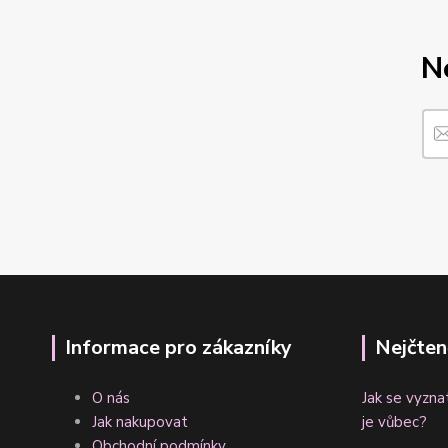
N
Informace pro zákazníky
Nejčten
O nás
Jak se vyzna
Jak nakupovat
je vůbec?
Obchodní podmínky