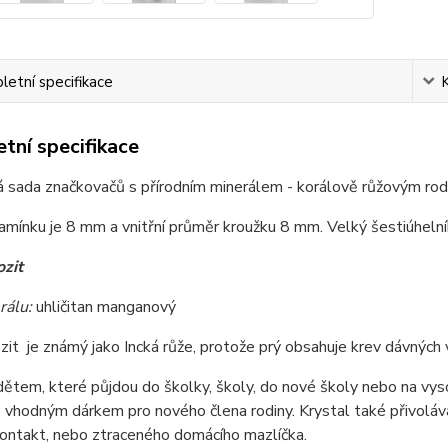
etní specifikace
tní specifikace
á sada značkovačů s přírodním minerálem - korálově růžovým rodo
mínku je 8 mm a vnitřní průměr kroužku 8 mm. Velký šestiúhelní
zit
rálu:
uhličitan manganový
it je známý jako Incká růže, protože prý obsahuje krev dávných
tem, které půjdou do školky, školy, do nové školy nebo na vysok
 vhodným dárkem pro nového člena rodiny. Krystal také přivolává
kontakt, nebo ztraceného domácího mazlíčka.