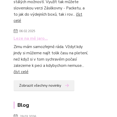
stálých možností. Využít tak můžete
slovenskou verzi Zásilkovny - Packetu, a
to jak do výdejních boxů, tak i rov...
číst
celé
06.02.2025
Leze na mě jaro...
Zimu mám samozřejmě ráda. Vždyť kdy
jindy si můžeme najít tolik času na pletení,
než když si v tom sychravém počasí
zalezeme k peci a kdybychom nemuse...
číst celé
Zobrazit všechny novinky
Blog
29.03.2026