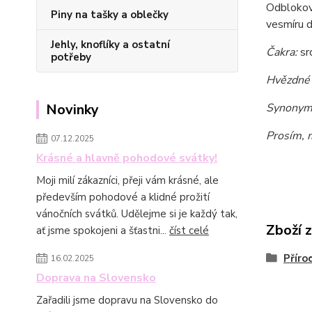
Odbloková
Piny na tašky a oblečky
vesmíru d
Jehly, knoflíky a ostatní
Čakra:
sr
potřeby
Hvězdné
Synonym
Novinky
Prosím, m
07.12.2025
Krásné a hlavně pohodové svátky!
Moji milí zákazníci, přeji vám krásné, ale
především pohodové a klidné prožití
vánočních svátků. Udělejme si je každý tak,
Zboží 
ať jsme spokojeni a šťastni...
číst celé
Příro
16.02.2025
Doprava na Slovensko
Zařadili jsme dopravu na Slovensko do