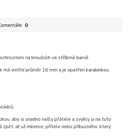
Komentáře
0
chrozitem na kroužcích ve stříbrné barvě.
k má vnitřní průměr 16 mm a je opatřen karabinkou.
 vládců.
ou, aby si snadno našly přátele a zvykly si na tuto
 zpět, ať už milence, přítele nebo příbuzného, který