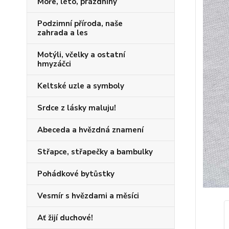
Moře, léto, prázdniny
Podzimní příroda, naše
zahrada a les
Motýli, včelky a ostatní
hmyzáčci
Keltské uzle a symboly
Srdce z lásky maluju!
Abeceda a hvězdná znamení
Střapce, střapečky a bambulky
Pohádkové bytůstky
Vesmír s hvězdami a měsíci
Ať žijí duchové!