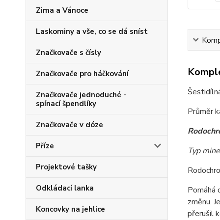
Zima a Vánoce
Laskominy a vše, co se dá sníst
Kompl
Značkovače s čísly
Komple
Značkovače pro háčkování
Šestidíln
Značkovače jednoduché -
spínací špendlíky
Průměr ka
Značkovače v dóze
Rodochro
Příze
Typ mine
Projektové tašky
Rodochroz
Odkládací lanka
Pomáhá dě
změnu. Je
Koncovky na jehlice
přerušil 