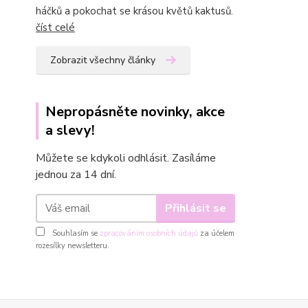
háčků a pokochat se krásou květů kaktusů.
číst celé
Zobrazit všechny články
Nepropásněte novinky, akce
a slevy!
Můžete se kdykoli odhlásit. Zasíláme
jednou za 14 dní.
Přihlásit se
Souhlasím se
zpracováním osobních údajů
za účelem
rozesílky newsletteru.