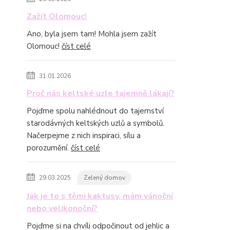
Zažít Olomouc!
Ano, byla jsem tam! Mohla jsem zažít
Olomouc!
číst celé
31.01.2026
Proč nás keltské uzle tajemně lákají?
Pojďme spolu nahlédnout do tajemství
starodávných keltských uzlů a symbolů.
Načerpejme z nich inspiraci, sílu a
porozumění.
číst celé
29.03.2025
Zelený domov
Jak je to s těmi kaktusy, mám vánoční
nebo velikonoční?
Pojďme si na chvíli odpočinout od jehlic a