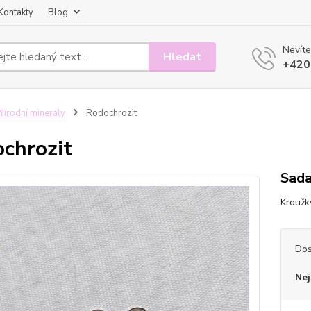
Kontakty
Blog
Nevíte
Hledat
+420
řírodní minerály
Rodochrozit
chrozit
Sada
Kroužk
Dos
Nej