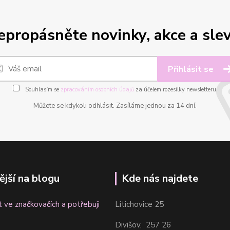
epropásněte novinky, akce a slev
Přihlásit se
Souhlasím se
zpracováním osobních údajů
za účelem rozesílky newsletteru.
Můžete se kdykoli odhlásit. Zasíláme jednou za 14 dní.
ější na blogu
Kde nás najdete
t ve značkovačích a potřebuji
Litichovice 25
Divišov, 257 26