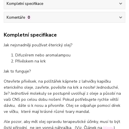
Kompletní specifikace
Komentáře
0
Kompletní specifikace
Jak nejsnadněji používat éterický olej?
Difuzérem nebo aromalampou
Přívěskem na krk
Jak to funguje?
Otevřete přívěsek, na polštářek kápnete z lahvičky kapičku
eterického oleje, zavřete, pověsíte na krk a nosíte! Jednoduché,
že? Jednotlivé molekuly se postupně uvolňují z oleje a působí na
vaši CNS po celou dobu nošení. Pokud potřebujete rychle větší
dávku, dáte si k nosu a přivoníte. Olej se odpařuje pomocí dírek
ve víčku, které mají krásné různé tvary mandal.
Ale pozor, aby měl olej opravdu terapeutické účinky, musí to být
čistý přírodní, ne jen vonná náhražka. (Viz. Článek na
blogu
)