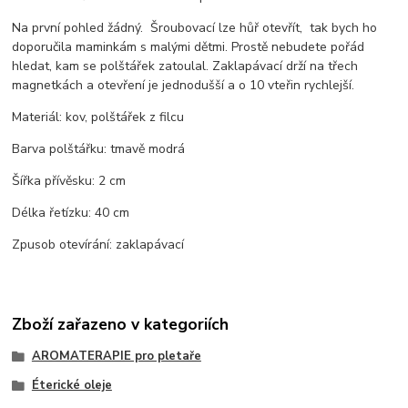
Na první pohled žádný. Šroubovací lze hůř otevřít, tak bych ho
doporučila maminkám s malými dětmi. Prostě nebudete pořád
hledat, kam se polštářek zatoulal. Zaklapávací drží na třech
magnetkách a otevření je jednodušší a o 10 vteřin rychlejší.
Materiál: kov, polštářek z filcu
Barva polštářku: tmavě modrá
Šířka přívěsku: 2 cm
Délka řetízku: 40 cm
Zpusob otevírání: zaklapávací
Zboží zařazeno v kategoriích
AROMATERAPIE pro pletaře
Éterické oleje