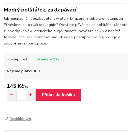
Modrý polštářek, zaklapávací
Jak nejsnadněji používat éterický olej? Difuzérem nebo aromalampou
Přívěskem na krk Jak to funguje? Otevřete přívěsek, na polštářek kápnete
z lahvičky kapičku eterického oleje, zavřete, pověsíte na krk a nosíte!
Jednoduché, že? Jednotlivé molekuly se postupně uvolňují z oleje a
působí na va...
celý popis
Dostupnost
Skladem 2 ks
Nejsme plátci DPH
145 Kč
/
ks
Přidat do košíku
Do oblíbených