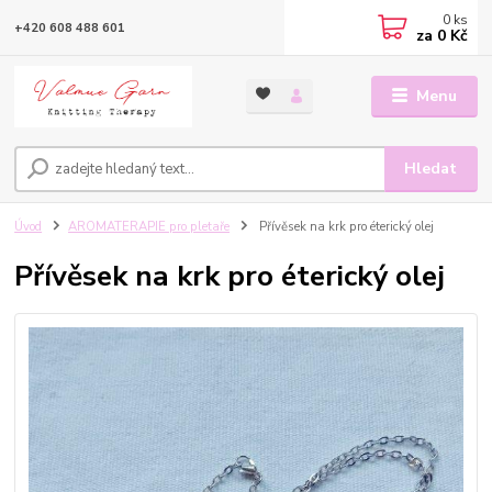
0
ks
+420 608 488 601
za
0 Kč
Menu
Hledat
Úvod
AROMATERAPIE pro pletaře
Přívěsek na krk pro éterický olej
Přívěsek na krk pro éterický olej