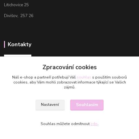
Litichovice 25
Divišov, 257 26
Kontakty
Zpracování cookies
Náš e-shop a partneři potřebují Váš
souhlas
s použitím souborů
cookies, aby Vám mohli zobrazovat informace týkající se Vašich
Aneta
zájmů.
+420 608 488 601
Aneta@valmuegarn.com
Souhlasím
Nastavení
Souhlas můžete odmítnout
zde
.