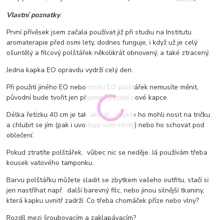
Vlastní poznatky
:
První přívěsek jsem začala používat již při studiu na Institutu
aromaterapie před osmi lety, dodnes funguje, i když už je celý
ošuntělý a filcový polštářek několikrát obnovený, a také ztracený.
Jedna kapka EO opravdu vydrží celý den.
Při použití jiného EO nebo směsi EO polštářek nemusíte měnit,
původní bude tvořit jen příjemné pozadí nové kapce.
Délka řetízku 40 cm je tak akorát, abyste ho mohli nosit na tričku
a chlubit se jím (pak i uvolňuje vůni silněji) nebo ho schovat pod
oblečení.
Pokud ztratíte polštářek, vůbec nic se neděje. Já používám třeba
kousek vatového tamponku.
Barvu polštářku můžete sladit se zbytkem vašeho outfitu, stačí si
jen nastříhat např. další barevný filc, nebo jinou silnější tkaniny,
která kapku uvnitř zadrží. Co třeba chomáček příze nebo vlny?
Rozdíl mezi šroubovacím a zaklapávacím?