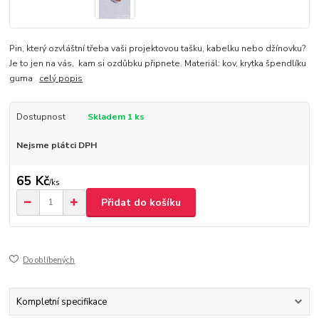
Pin, který ozvláštní třeba vaši projektovou tašku, kabelku nebo džínovku?
Je to jen na vás, kam si ozdůbku připnete. Materiál: kov, krytka špendlíku
guma
celý popis
Dostupnost
Skladem 1 ks
Nejsme plátci DPH
65 Kč
/
ks
Přidat do košíku
Do oblíbených
Kompletní specifikace