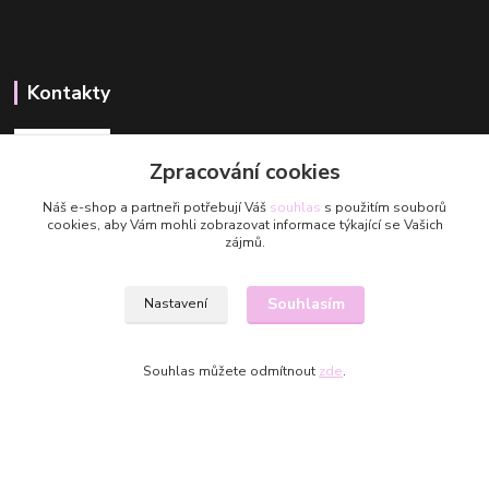
Kontakty
Zpracování cookies
Náš e-shop a partneři potřebují Váš
souhlas
s použitím souborů
cookies, aby Vám mohli zobrazovat informace týkající se Vašich
Aneta
zájmů.
+420 608 488 601
Aneta@valmuegarn.com
Souhlasím
Nastavení
Souhlas můžete odmítnout
zde
.
Valmue Garn 2025
Vytvořeno na
Eshop-rychle.cz