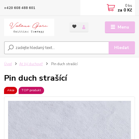
0
ks
+420 608 488 601
za
0 Kč
Menu
Hledat
Úvod
Ať žijí duchové!
Pin duch strašící
Pin duch strašící
Akce
TOP produkt