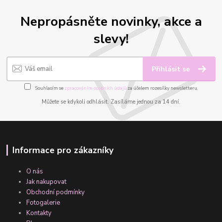
Nepropásněte novinky, akce a
slevy!
Přihlásit se
Souhlasím se
zpracováním osobních údajů
za účelem rozesílky newsletteru.
Můžete se kdykoli odhlásit. Zasíláme jednou za 14 dní.
Informace pro zákazníky
O nás
Jak nakupovat
Obchodní podmínky
Fotogalerie
Kontakty