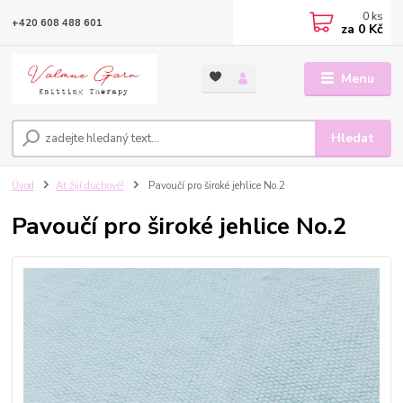
0
ks
+420 608 488 601
za
0 Kč
Menu
Hledat
Úvod
Ať žijí duchové!
Pavoučí pro široké jehlice No.2
Pavoučí pro široké jehlice No.2