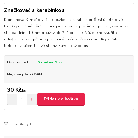
Značkovač s karabinkou
Kombinovaný značkovač s kroužkem a karabinkou. Šestiúhelníkové
kroužky mají průměr 16 mm a jsou vhodné pro široké jehlice, kdy se se
standardními 10 mm kroužky obtížně pracuje. Můžete ho využít k
oddělení sekce přímo v pletenině, začátku řady nebo díky karabince
třeba k označení lícové strany. Barv...
celý popis
Dostupnost
Skladem 1 ks
Nejsme plátci DPH
30 Kč
/
ks
Přidat do košíku
Do oblíbených