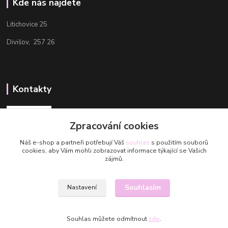
Kde nás najdete
Litichovice 25
Divišov, 257 26
Kontakty
Zpracování cookies
Náš e-shop a partneři potřebují Váš
souhlas
s použitím souborů
cookies, aby Vám mohli zobrazovat informace týkající se Vašich
Aneta
zájmů.
+420 608 488 601
Aneta@valmuegarn.com
Souhlasím
Nastavení
Souhlas můžete odmítnout
zde
.