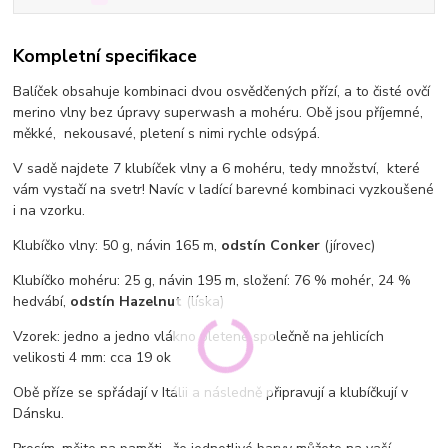
Kompletní specifikace
Balíček obsahuje kombinaci dvou osvědčených přízí, a to čisté ovčí
merino vlny bez úpravy superwash a mohéru. Obě jsou příjemné,
měkké, nekousavé, pletení s nimi rychle odsýpá.
V sadě najdete 7 klubíček vlny a 6 mohéru, tedy množství, které
vám vystačí na svetr! Navíc v ladící barevné kombinaci vyzkoušené
i na vzorku.
Klubíčko vlny: 50 g, návin 165 m,
odstín Conker
(jírovec)
Klubíčko mohéru: 25 g, návin 195 m, složení: 76 % mohér, 24 %
hedvábí,
odstín Hazelnut
(líska)
Vzorek: jedno a jedno vlákno pletené společně na jehlicích
velikosti 4 mm: cca 19 ok
Obě příze se spřádají v Itálii a následně připravují a klubíčkují v
Dánsku.