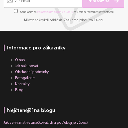
Přihlásit se
Souhlasím se
zpracováním osobních údajů
za účelem rozesílky newsletteru.
Můžete se kdykoli odhlásit. Zasíláme jednou za 14 dní.
Informace pro zákazníky
O nás
Jak nakupovat
Obchodní podmínky
Fotogalerie
Kontakty
Blog
Nejčtenější na blogu
Jak se vyznat ve značkovačích a potřebuji je vůbec?