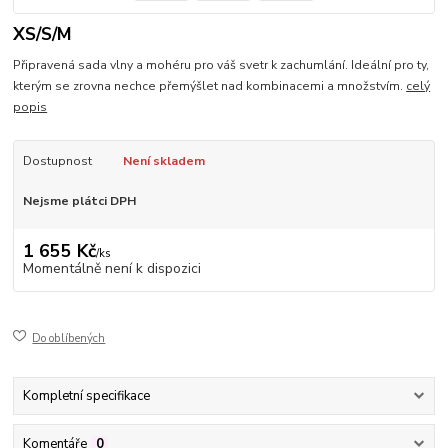
XS/S/M
Připravená sada vlny a mohéru pro váš svetr k zachumlání. Ideální pro ty,
kterým se zrovna nechce přemýšlet nad kombinacemi a množstvím.
celý
popis
Dostupnost
Není skladem
Nejsme plátci DPH
1 655 Kč
/
ks
Momentálně není k dispozici
Do oblíbených
Kompletní specifikace
Komentáře
0