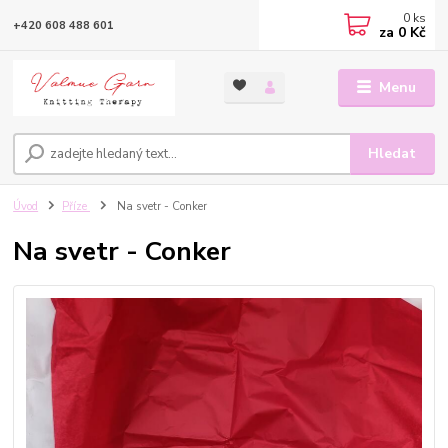
0
ks
+420 608 488 601
za
0 Kč
Menu
Hledat
Úvod
Příze
Na svetr - Conker
Na svetr - Conker