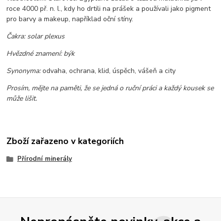
roce 4000 př. n. l., kdy ho drtili na prášek a používali jako pigment
pro barvy a makeup, například oční stíny.
Čakra: solar plexus
Hvězdné znamení: býk
Synonyma:
odvaha, ochrana, klid, úspěch, vášeň a city
Prosím, mějte na paměti, že se jedná o ruční práci a každý kousek se
může lišit.
Zboží zařazeno v kategoriích
Přírodní minerály