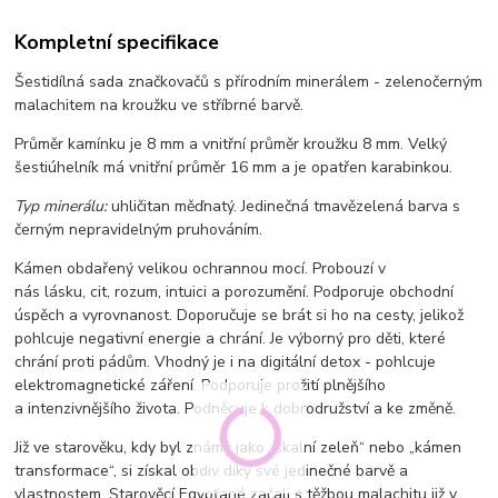
Kompletní specifikace
Šestidílná sada značkovačů s přírodním minerálem - zelenočerným
malachitem na kroužku ve stříbrné barvě.
Průměr kamínku je 8 mm a vnitřní průměr kroužku 8 mm. Velký
šestiúhelník má vnitřní průměr 16 mm a je opatřen karabinkou.
Typ minerálu:
uhličitan měďnatý. Jedinečná tmavězelená barva s
černým nepravidelným pruhováním.
Kámen obdařený velikou ochrannou mocí. Probouzí v
nás lásku, cit, rozum, intuici a porozumění. Podporuje obchodní
úspěch a vyrovnanost. Doporučuje se brát si ho na cesty, jelikož
pohlcuje negativní energie a chrání. Je výborný pro děti, které
chrání proti pádům. Vhodný je i na digitální detox - pohlcuje
elektromagnetické záření. Podporuje prožití plnějšího
a intenzivnějšího života. Podněcuje k dobrodružství a ke změně.
Již ve starověku, kdy byl známý jako „skalní zeleň“ nebo „kámen
transformace“, si získal obdiv díky své jedinečné barvě a
vlastnostem. Starověcí Egypťané začali s těžbou malachitu již v