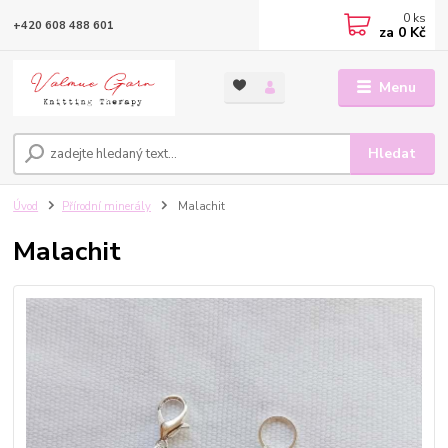
0
ks
+420 608 488 601
za
0 Kč
Menu
Hledat
Úvod
Přírodní minerály
Malachit
Malachit