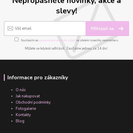
Nepropásněte novinky, akce a
slevy!
Přihlásit se
Souhlasím se
zpracováním osobních údajů
za účelem rozesílky newsletteru.
Můžete se kdykoli odhlásit. Zasíláme jednou za 14 dní.
Informace pro zákazníky
O nás
Jak nakupovat
Obchodní podmínky
Fotogalerie
Kontakty
Blog