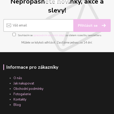
Nepropásněte novinky, akce a
slevy!
Přihlásit se
Souhlasím se
zpracováním osobních údajů
za účelem rozesílky newsletteru.
Můžete se kdykoli odhlásit. Zasíláme jednou za 14 dní.
Informace pro zákazníky
O nás
Jak nakupovat
Obchodní podmínky
Fotogalerie
Kontakty
Blog