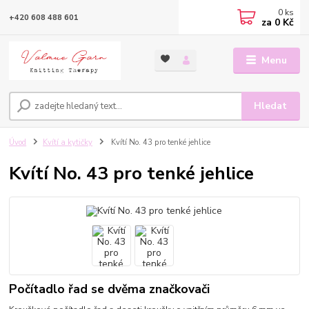
0
ks
+420 608 488 601
za
0 Kč
Menu
Hledat
Úvod
Kvítí a kytičky
Kvítí No. 43 pro tenké jehlice
Kvítí No. 43 pro tenké jehlice
Počítadlo řad se dvěma značkovači