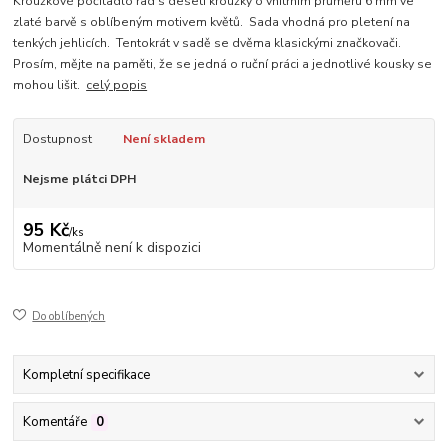
Kroužkové počítadlo řad s deseti kroužky o vnitřním průměru 6 mm ve
zlaté barvě s oblíbeným motivem květů. Sada vhodná pro pletení na
tenkých jehlicích. Tentokrát v sadě se dvěma klasickými značkovači.
Prosím, mějte na paměti, že se jedná o ruční práci a jednotlivé kousky se
mohou lišit.
celý popis
Dostupnost
Není skladem
Nejsme plátci DPH
95 Kč
/
ks
Momentálně není k dispozici
Do oblíbených
Kompletní specifikace
Komentáře
0