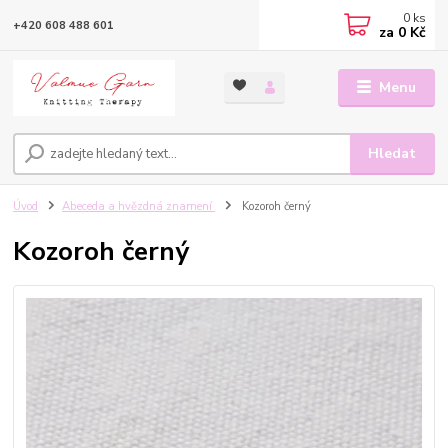
0
ks
+420 608 488 601
za
0 Kč
Menu
Hledat
Úvod
Abeceda a hvězdná znamení
Kozoroh černý
Kozoroh černý