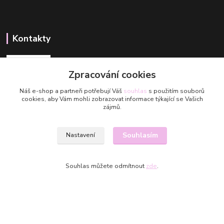
Kontakty
Zpracování cookies
Náš e-shop a partneři potřebují Váš
souhlas
s použitím souborů
cookies, aby Vám mohli zobrazovat informace týkající se Vašich
Aneta
zájmů.
+420 608 488 601
Aneta@valmuegarn.com
Souhlasím
Nastavení
Souhlas můžete odmítnout
zde
.
Valmue Garn 2025
Vytvořeno na
Eshop-rychle.cz