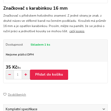
Značkovač s karabinkou 16 mm
Značkovač s přívěskem hvězdného znamení. Z jedné strany je znak, z
druhé název ve stříbrné barvě na černém podkladu. Kroužek má průměr
16 mm a je opatřen karabinkou. Prosím, mějte na paměti, že se jedná o
ruční práci a jednotlivé kousky se mohou lišit.
celý popis
Dostupnost
Skladem 1 ks
Nejsme plátci DPH
35 Kč
/
ks
Přidat do košíku
Do oblíbených
Kompletní specifikace