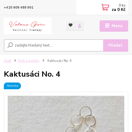
0
ks
+420 608 488 601
za
0 Kč
Menu
Hledat
Úvod
Kvítí a kytičky
Kaktusáci No. 4
Kaktusáci No. 4
Novinka