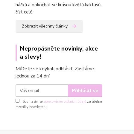
háčků a pokochat se krásou květů kaktusů.
číst celé
Zobrazit všechny články
Nepropásněte novinky, akce
a slevy!
Můžete se kdykoli odhlásit. Zasíláme
jednou za 14 dní.
Přihlásit se
Souhlasím se
zpracováním osobních údajů
za účelem
rozesílky newsletteru.