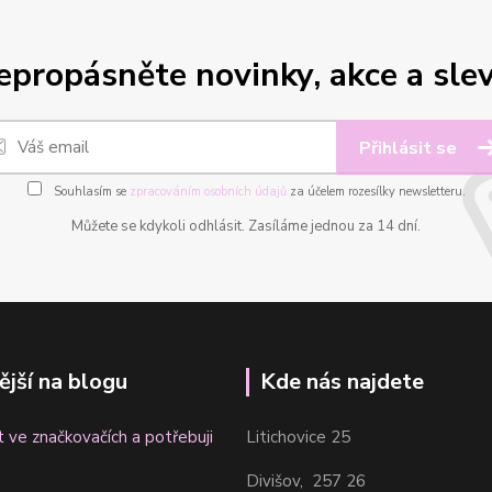
epropásněte novinky, akce a slev
Přihlásit se
Souhlasím se
zpracováním osobních údajů
za účelem rozesílky newsletteru.
Můžete se kdykoli odhlásit. Zasíláme jednou za 14 dní.
ější na blogu
Kde nás najdete
t ve značkovačích a potřebuji
Litichovice 25
Divišov, 257 26