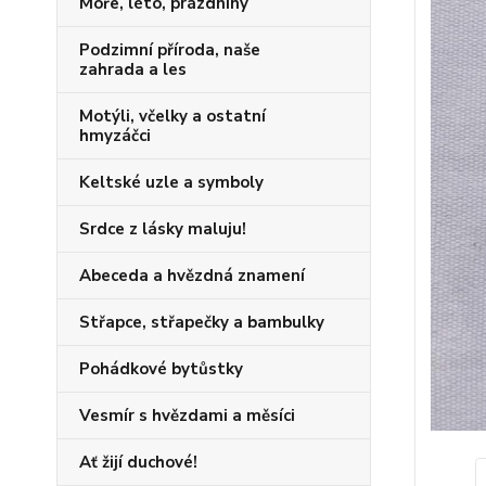
Moře, léto, prázdniny
Podzimní příroda, naše
zahrada a les
Motýli, včelky a ostatní
hmyzáčci
Keltské uzle a symboly
Srdce z lásky maluju!
Abeceda a hvězdná znamení
Střapce, střapečky a bambulky
Pohádkové bytůstky
Vesmír s hvězdami a měsíci
Ať žijí duchové!