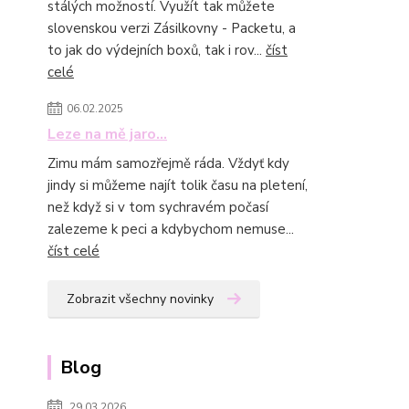
stálých možností. Využít tak můžete
slovenskou verzi Zásilkovny - Packetu, a
to jak do výdejních boxů, tak i rov...
číst
celé
06.02.2025
Leze na mě jaro...
Zimu mám samozřejmě ráda. Vždyť kdy
jindy si můžeme najít tolik času na pletení,
než když si v tom sychravém počasí
zalezeme k peci a kdybychom nemuse...
číst celé
Zobrazit všechny novinky
Blog
29.03.2026