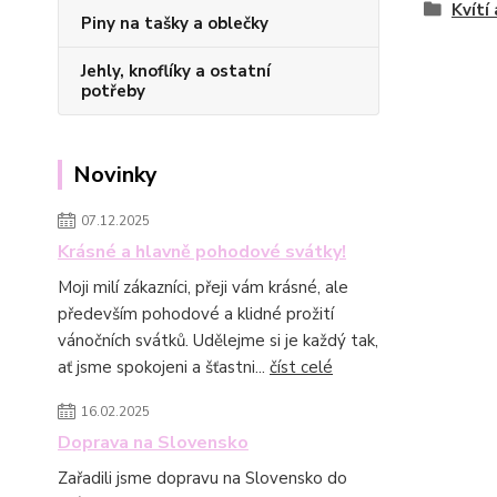
Kvítí 
Piny na tašky a oblečky
Jehly, knoflíky a ostatní
potřeby
Novinky
07.12.2025
Krásné a hlavně pohodové svátky!
Moji milí zákazníci, přeji vám krásné, ale
především pohodové a klidné prožití
vánočních svátků. Udělejme si je každý tak,
ať jsme spokojeni a šťastni...
číst celé
16.02.2025
Doprava na Slovensko
Zařadili jsme dopravu na Slovensko do