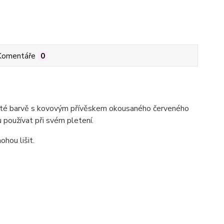
Komentáře
0
laté barvě s kovovým přívěskem okousaného červeného
u používat při svém pletení.
ohou lišit.