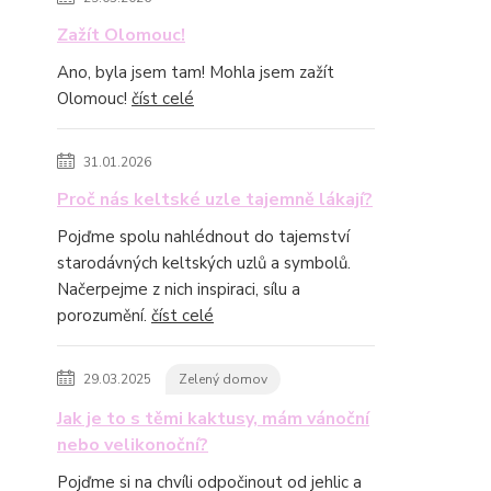
Zažít Olomouc!
Ano, byla jsem tam! Mohla jsem zažít
Olomouc!
číst celé
31.01.2026
Proč nás keltské uzle tajemně lákají?
Pojďme spolu nahlédnout do tajemství
starodávných keltských uzlů a symbolů.
Načerpejme z nich inspiraci, sílu a
porozumění.
číst celé
29.03.2025
Zelený domov
Jak je to s těmi kaktusy, mám vánoční
nebo velikonoční?
Pojďme si na chvíli odpočinout od jehlic a