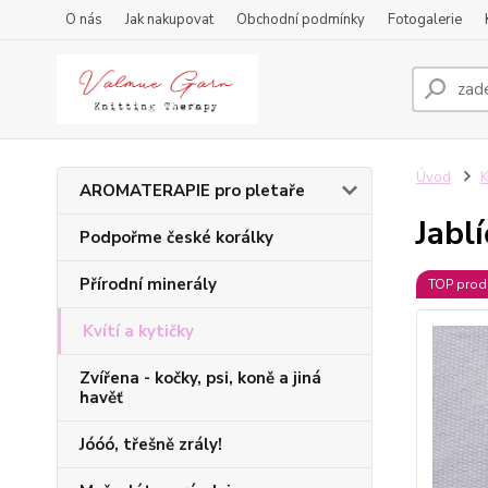
O nás
Jak nakupovat
Obchodní podmínky
Fotogalerie
Úvod
K
AROMATERAPIE pro pletaře
Jabl
Podpořme české korálky
Přírodní minerály
TOP prod
Kvítí a kytičky
Zvířena - kočky, psi, koně a jiná
havěť
Jóóó, třešně zrály!