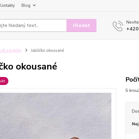
Kontakty
Blog
Nevíte
Hledat
+420
vítí a kytičky
Jablíčko okousané
íčko okousané
Počí
ukt
S krou
Dos
Nej