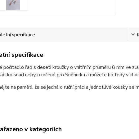
etní specifikace
tní specifikace
é počítadlo řad s deseti kroužky o vnitřním průměru 8 mm ve z
 Jablko snad nebylo určené pro Sněhurku a můžete ho tedy v klid
ějte na paměti, že se jedná o ruční práci a jednotlivé kousky se m
zařazeno v kategoriích