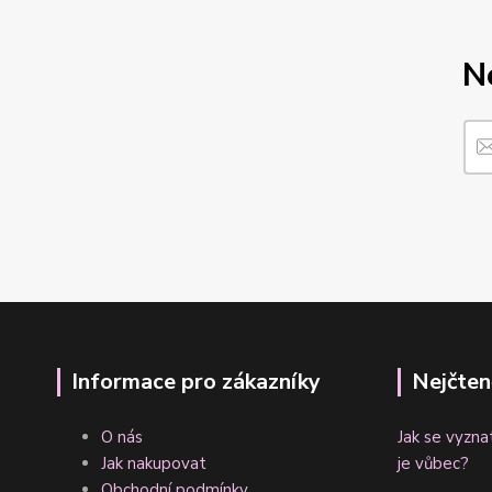
N
Informace pro zákazníky
Nejčten
O nás
Jak se vyzna
Jak nakupovat
je vůbec?
Obchodní podmínky