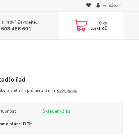
Přihlášení
 si rady? Zavolejte.
0
ks
za
0 Kč
 608 488 601
tadlo řad
žky o vnitřním průměru 8 mm.
celý popis
tupnost
Skladem 3 ks
sme plátci DPH