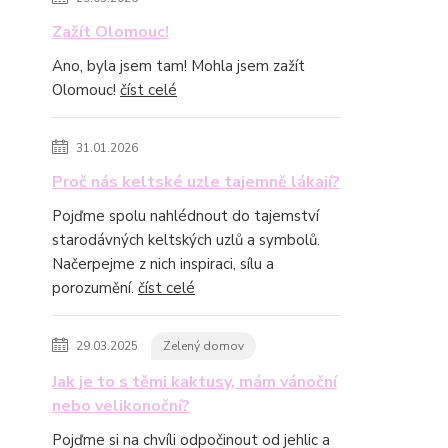
Zažít Olomouc!
Ano, byla jsem tam! Mohla jsem zažít
Olomouc!
číst celé
31.01.2026
Proč nás keltské uzle tajemně lákají?
Pojďme spolu nahlédnout do tajemství
starodávných keltských uzlů a symbolů.
Načerpejme z nich inspiraci, sílu a
porozumění.
číst celé
29.03.2025
Zelený domov
Jak je to s těmi kaktusy, mám vánoční
nebo velikonoční?
Pojďme si na chvíli odpočinout od jehlic a