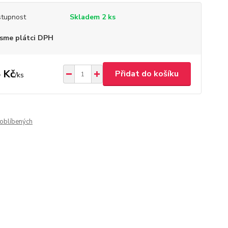
tupnost
Skladem 2 ks
sme plátci DPH
 Kč
Přidat do košíku
/
ks
oblíbených