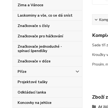
Zima a Vánoce
Laskominy a vše, co se dá sníst
Kompl
Značkovače s čísly
Komple
Značkovače pro háčkování
Sada tří 
Značkovače jednoduché -
spínací špendlíky
Kroužky v
Značkovače v dóze
Prosím, m
Příze
Projektové tašky
Odkládací lanka
Zboží 
Koncovky na jehlice
Ať žij