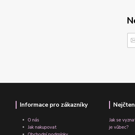
N
Informace pro zákazníky
Nejčten
O nás
Jak se vyzna
Jak nakupovat
je vůbec?
Obchodní podmínky