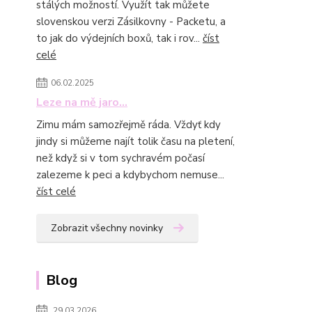
stálých možností. Využít tak můžete
slovenskou verzi Zásilkovny - Packetu, a
to jak do výdejních boxů, tak i rov...
číst
celé
06.02.2025
Leze na mě jaro...
Zimu mám samozřejmě ráda. Vždyť kdy
jindy si můžeme najít tolik času na pletení,
než když si v tom sychravém počasí
zalezeme k peci a kdybychom nemuse...
číst celé
Zobrazit všechny novinky
Blog
29.03.2026