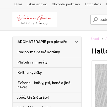
O nás
Jak nakupovat
Obchodní podmínky
Fotogalerie
Úvod
A
AROMATERAPIE pro pletaře
Hall
Podpořme české korálky
Přírodní minerály
Kvítí a kytičky
Zvířena - kočky, psi, koně a jiná
havěť
Jóóó, třešně zrály!