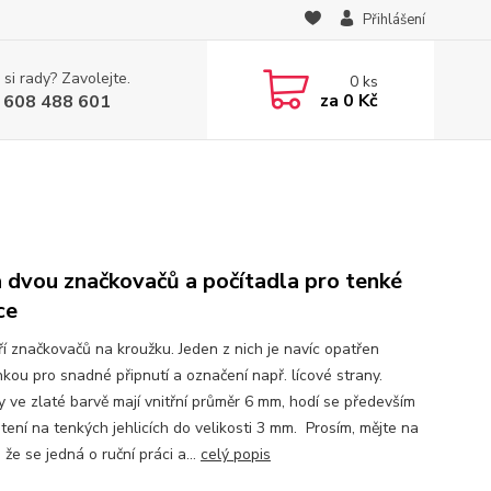
Přihlášení
 si rady? Zavolejte.
0
ks
za
0 Kč
 608 488 601
 dvou značkovačů a počítadla pro tenké
ce
ří značkovačů na kroužku. Jeden z nich je navíc opatřen
nkou pro snadné připnutí a označení např. lícové strany.
y ve zlaté barvě mají vnitřní průměr 6 mm, hodí se především
tení na tenkých jehlicích do velikosti 3 mm. Prosím, mějte na
 že se jedná o ruční práci a...
celý popis