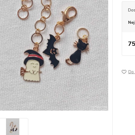
Dos
Nej
75
Do 