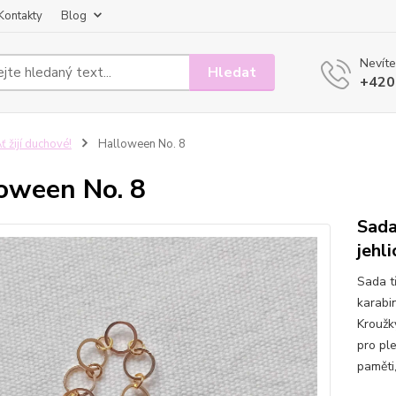
Kontakty
Blog
Nevíte
Hledat
+420
ť žijí duchové!
Halloween No. 8
oween No. 8
Sada
jehli
Sada t
karabi
Kroužk
pro ple
paměti,