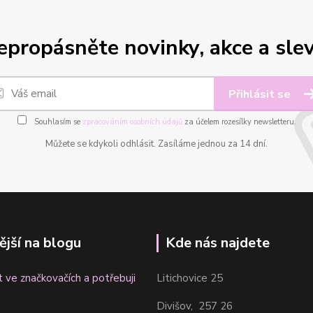
epropásněte novinky, akce a slev
Přihlásit se
Souhlasím se
zpracováním osobních údajů
za účelem rozesílky newsletteru.
Můžete se kdykoli odhlásit. Zasíláme jednou za 14 dní.
ější na blogu
Kde nás najdete
t ve značkovačích a potřebuji
Litichovice 25
Divišov, 257 26