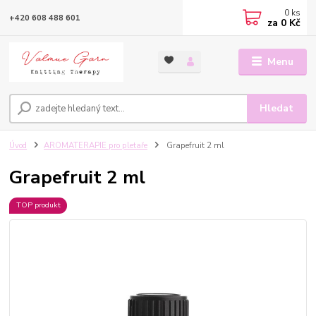
0
ks
+420 608 488 601
za
0 Kč
Menu
Hledat
Úvod
AROMATERAPIE pro pletaře
Grapefruit 2 ml
Grapefruit 2 ml
TOP produkt