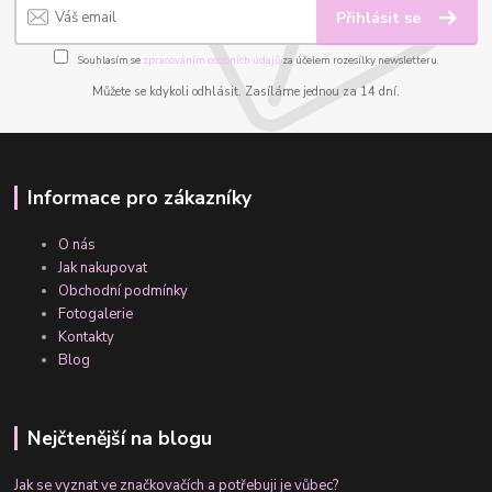
Přihlásit se
Souhlasím se
zpracováním osobních údajů
za účelem rozesílky newsletteru.
Můžete se kdykoli odhlásit. Zasíláme jednou za 14 dní.
Informace pro zákazníky
O nás
Jak nakupovat
Obchodní podmínky
Fotogalerie
Kontakty
Blog
Nejčtenější na blogu
Jak se vyznat ve značkovačích a potřebuji je vůbec?