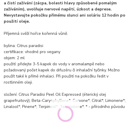
a čistí zažívání (zácpa, bolesti hlavy způsobené pomalým
zažíváním), uvolňuje nervové napětí, úzkost a deprese.
Nevystavujte pokožku přímému slunci ani soláriu 12 hodin po
použití oleje.
Příjemná svěží hořce kořenná vůně.
bylina: Citrus paradisi
certifikace: vhodné pro vegany
objem: 2 ml
použití: přidejte 3-5 kapek do vody v aromalampě nebo
požadovaný počet kapek do difuzéru či inhalační tyčinky. Možno
použít také k přímé inhalaci. Při použití na pokožku ředit v
rostlinném oleji.
složení: Citrus Paradisi Peel Oil Expressed (éterický olej
grapefruitový); Beta-Caryophyllene*; Carvone*; Citral*; Limonene*;
Linalool*; Pinene*; Terpineol*; Terpinolene*. * - přírodního původu