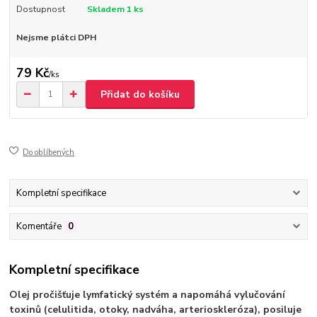
Dostupnost
Skladem 1 ks
Nejsme plátci DPH
79 Kč
/
ks
Přidat do košíku
Do oblíbených
Kompletní specifikace
Komentáře
0
Kompletní specifikace
Olej pročišťuje lymfatický systém a napomáhá vylučování
toxinů (celulitida, otoky, nadváha, arterioskleróza), posiluje