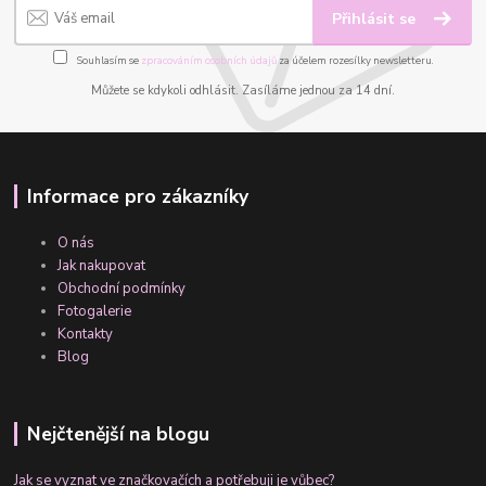
Přihlásit se
Souhlasím se
zpracováním osobních údajů
za účelem rozesílky newsletteru.
Můžete se kdykoli odhlásit. Zasíláme jednou za 14 dní.
Informace pro zákazníky
O nás
Jak nakupovat
Obchodní podmínky
Fotogalerie
Kontakty
Blog
Nejčtenější na blogu
Jak se vyznat ve značkovačích a potřebuji je vůbec?