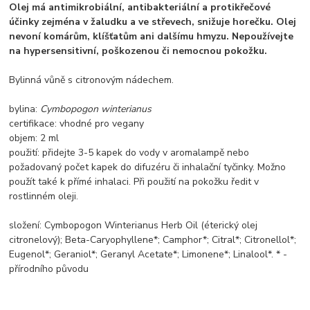
Olej má antimikrobiální, antibakteriální a protikřečové
účinky zejména v žaludku a ve střevech, snižuje horečku. Olej
nevoní komárům, klíšťatům ani dalšímu hmyzu. Nepoužívejte
na hypersensitivní, poškozenou či nemocnou pokožku.
Bylinná vůně s citronovým nádechem.
bylina:
Cymbopogon winterianus
certifikace: vhodné pro vegany
objem: 2 ml
použití: přidejte 3-5 kapek do vody v aromalampě nebo
požadovaný počet kapek do difuzéru či inhalační tyčinky. Možno
použít také k přímé inhalaci. Při použití na pokožku ředit v
rostlinném oleji.
složení: Cymbopogon Winterianus Herb Oil (éterický olej
citronelový); Beta-Caryophyllene*; Camphor*; Citral*; Citronellol*;
Eugenol*; Geraniol*; Geranyl Acetate*; Limonene*; Linalool*. * -
přírodního původu