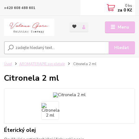
0
ks
+420 608 488 601
za
0 Kč
Menu
Hledat
Úvod
AROMATERAPIE pro pletaře
Citronela 2 ml
Citronela 2 ml
Éterický olej