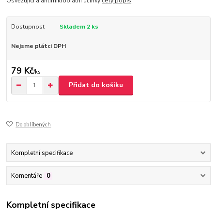
Osvěžující a antimikrobiální účinky
celý popis
Dostupnost
Skladem 2 ks
Nejsme plátci DPH
79 Kč
/
ks
Přidat do košíku
Do oblíbených
Kompletní specifikace
Komentáře
0
Kompletní specifikace