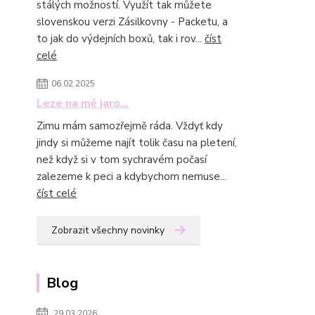
stálých možností. Využít tak můžete
slovenskou verzi Zásilkovny - Packetu, a
to jak do výdejních boxů, tak i rov...
číst
celé
06.02.2025
Leze na mě jaro...
Zimu mám samozřejmě ráda. Vždyť kdy
jindy si můžeme najít tolik času na pletení,
než když si v tom sychravém počasí
zalezeme k peci a kdybychom nemuse...
číst celé
Zobrazit všechny novinky
Blog
29.03.2026