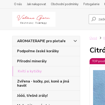
O nás
Jak nakupovat
Obchodní podmínky
Fotogalerie
Úvod
K
AROMATERAPIE pro pletaře
Citr
Podpořme české korálky
Přírodní minerály
TOP prod
Kvítí a kytičky
Zvířena - kočky, psi, koně a jiná
havěť
Jóóó, třešně zrály!