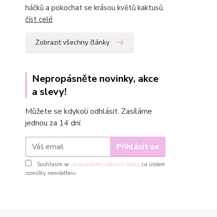
háčků a pokochat se krásou květů kaktusů.
číst celé
Zobrazit všechny články
Nepropásněte novinky, akce
a slevy!
Můžete se kdykoli odhlásit. Zasíláme
jednou za 14 dní.
Přihlásit se
Souhlasím se
zpracováním osobních údajů
za účelem
rozesílky newsletteru.