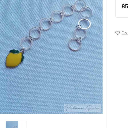
85
Do 