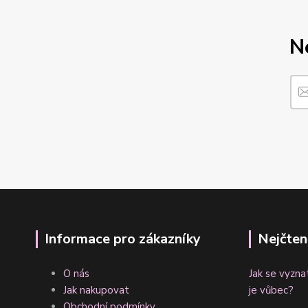
N
Informace pro zákazníky
Nejčten
O nás
Jak se vyzna
Jak nakupovat
je vůbec?
Obchodní podmínky