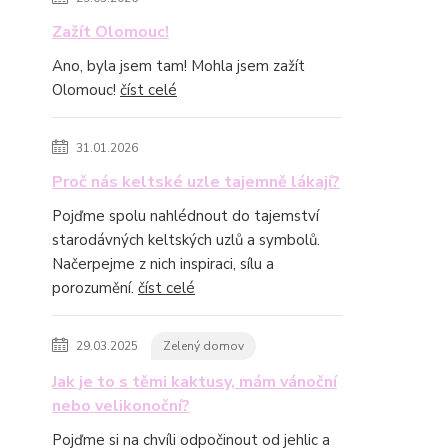
Zažít Olomouc!
Ano, byla jsem tam! Mohla jsem zažít
Olomouc!
číst celé
31.01.2026
Proč nás keltské uzle tajemně lákají?
Pojďme spolu nahlédnout do tajemství
starodávných keltských uzlů a symbolů.
Načerpejme z nich inspiraci, sílu a
porozumění.
číst celé
29.03.2025
Zelený domov
Jak je to s těmi kaktusy, mám vánoční
nebo velikonoční?
Pojďme si na chvíli odpočinout od jehlic a