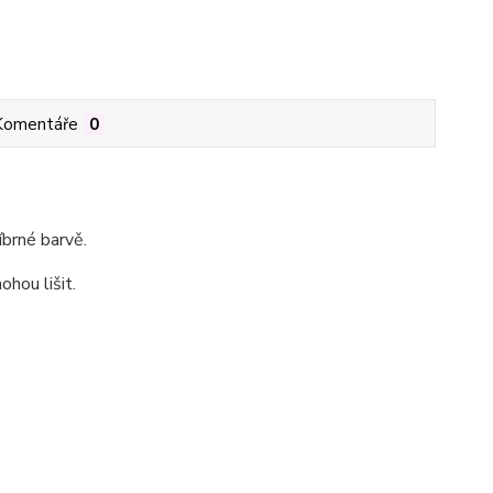
Komentáře
0
íbrné barvě.
ohou lišit.