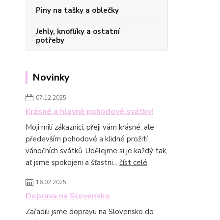
Piny na tašky a oblečky
Jehly, knoflíky a ostatní
potřeby
Novinky
07.12.2025
Krásné a hlavně pohodové svátky!
Moji milí zákazníci, přeji vám krásné, ale
především pohodové a klidné prožití
vánočních svátků. Udělejme si je každý tak,
ať jsme spokojeni a šťastni...
číst celé
16.02.2025
Doprava na Slovensko
Zařadili jsme dopravu na Slovensko do