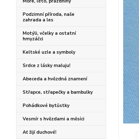
Moře, léto, prázdniny
Podzimní příroda, naše
zahrada a les
Motýli, včelky a ostatní
hmyzáčci
Keltské uzle a symboly
Srdce z lásky maluju!
Abeceda a hvězdná znamení
Střapce, střapečky a bambulky
Pohádkové bytůstky
Vesmír s hvězdami a měsíci
Ať žijí duchové!