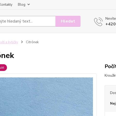
Kontakty
Blog
Nevíte
Hledat
+420
vítí a kytičky
Citrónek
ónek
Počí
ukt
Kroužk
Dos
Nej