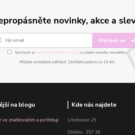
epropásněte novinky, akce a slev
Přihlásit se
Souhlasím se
zpracováním osobních údajů
za účelem rozesílky newsletteru.
Můžete se kdykoli odhlásit. Zasíláme jednou za 14 dní.
ější na blogu
Kde nás najdete
t ve značkovačích a potřebuji
Litichovice 25
Divišov, 257 26