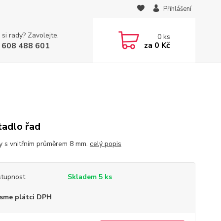
Přihlášení
 si rady? Zavolejte.
0
ks
za
0 Kč
 608 488 601
tadlo řad
y s vnitřním průměrem 8 mm.
celý popis
tupnost
Skladem 5 ks
sme plátci DPH