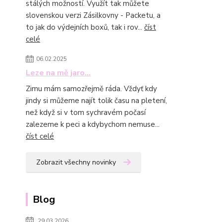
stálých možností. Využít tak můžete
slovenskou verzi Zásilkovny - Packetu, a
to jak do výdejních boxů, tak i rov...
číst
celé
06.02.2025
Leze na mě jaro...
Zimu mám samozřejmě ráda. Vždyť kdy
jindy si můžeme najít tolik času na pletení,
než když si v tom sychravém počasí
zalezeme k peci a kdybychom nemuse...
číst celé
Zobrazit všechny novinky
Blog
29.03.2026