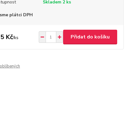
tupnost
Skladem 2 ks
sme plátci DPH
5 Kč
Přidat do košíku
/
ks
oblíbených