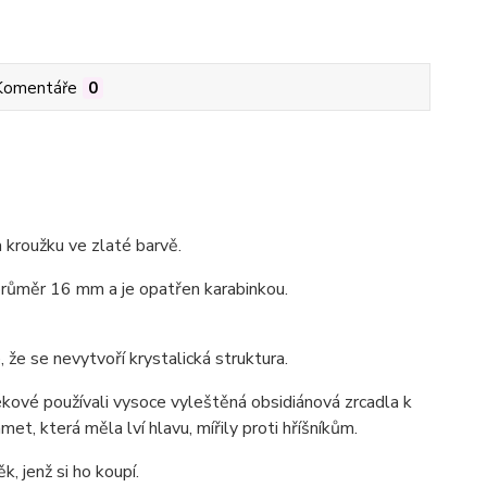
Komentáře
0
 kroužku ve zlaté barvě.
průměr 16 mm a je opatřen karabinkou.
že se nevytvoří krystalická struktura.
kové používali vysoce vyleštěná obsidiánová zrcadla k
t, která měla lví hlavu, mířily proti hříšníkům.
, jenž si ho koupí.