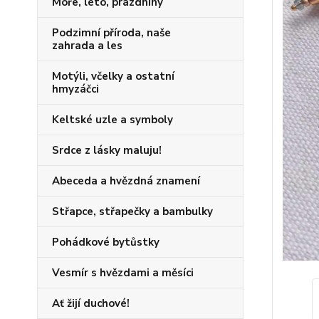
Moře, léto, prázdniny
Podzimní příroda, naše
zahrada a les
Motýli, včelky a ostatní
hmyzáčci
Keltské uzle a symboly
Srdce z lásky maluju!
Abeceda a hvězdná znamení
Střapce, střapečky a bambulky
Pohádkové bytůstky
Vesmír s hvězdami a měsíci
Ať žijí duchové!