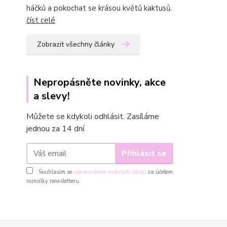
háčků a pokochat se krásou květů kaktusů.
číst celé
Zobrazit všechny články
Nepropásněte novinky, akce
a slevy!
Můžete se kdykoli odhlásit. Zasíláme
jednou za 14 dní.
Přihlásit se
Souhlasím se
zpracováním osobních údajů
za účelem
rozesílky newsletteru.