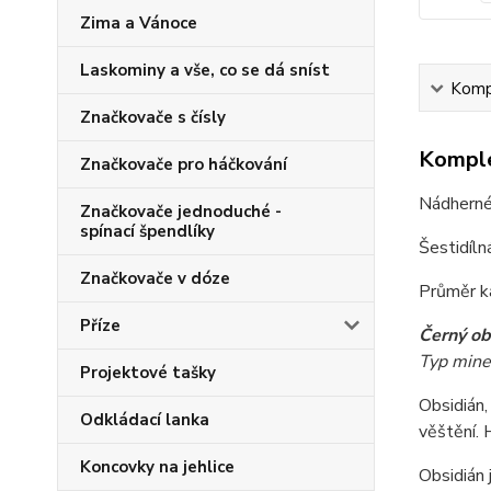
Zima a Vánoce
Laskominy a vše, co se dá sníst
Kompl
Značkovače s čísly
Komple
Značkovače pro háčkování
Nádherné
Značkovače jednoduché -
spínací špendlíky
Šestidíln
Značkovače v dóze
Průměr ka
Příze
Černý ob
Typ mine
Projektové tašky
Obsidián,
Odkládací lanka
věštění. 
Koncovky na jehlice
Obsidián 