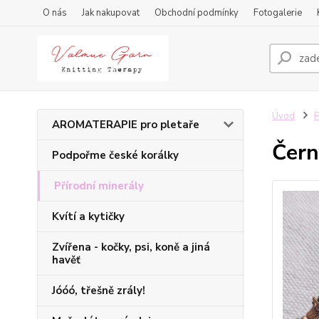
O nás
Jak nakupovat
Obchodní podmínky
Fotogalerie
Úvod
P
AROMATERAPIE pro pletaře
Čern
Podpořme české korálky
Přírodní minerály
Kvítí a kytičky
Zvířena - kočky, psi, koně a jiná
havěť
Jóóó, třešně zrály!