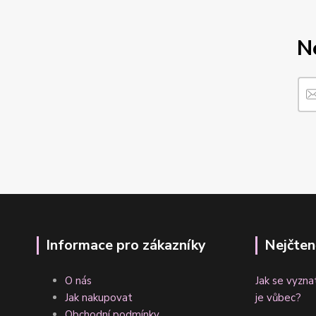
N
Informace pro zákazníky
Nejčten
O nás
Jak se vyzna
Jak nakupovat
je vůbec?
Obchodní podmínky