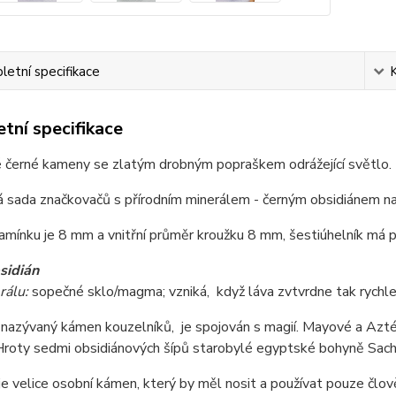
etní specifikace
tní specifikace
 černé kameny se zlatým drobným popraškem odrážející světlo.
á sada značkovačů s přírodním minerálem - černým obsidiánem na
mínku je 8 mm a vnitřní průměr kroužku 8 mm, šestiúhelník má 
sidián
rálu:
sopečné sklo/magma; vzniká, když láva zvtvrdne tak rychle, 
 nazývaný kámen kouzelníků, je spojován s magií. Mayové a Azté
Hroty sedmi obsidiánových šípů starobylé egyptské bohyně Sachme
je velice osobní kámen, který by měl nosit a používat pouze člověk