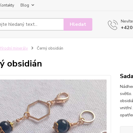
Kontakty
Blog
Nevíte
Hledat
+420
řírodní minerály
Černý obsidián
ý obsidián
Sada
Nádher
světlo
obsidi
vnitřn
opatře