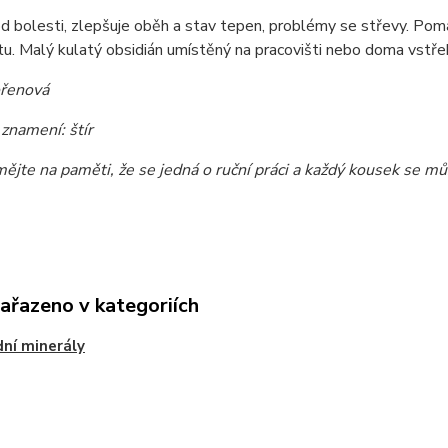
d bolesti, zlepšuje oběh a stav tepen, problémy se střevy. Pomá
tu. Malý kulatý obsidián umístěný na pracovišti nebo doma vstř
ořenová
znamení: štír
ějte na paměti, že se jedná o ruční práci a každý kousek se můž
zařazeno v kategoriích
dní minerály