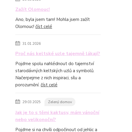
Zažít Olomouc!
Ano, byla jsem tam! Mohla jsem zažít
Olomouc!
číst celé
31.01.2026
Proč nás keltské uzle tajemně lákají?
Pojďme spolu nahlédnout do tajemství
starodávných keltských uzlů a symbolů.
Načerpejme z nich inspiraci, sílu a
porozumění.
číst celé
29.03.2025
Zelený domov
Jak je to s těmi kaktusy, mám vánoční
nebo velikonoční?
Pojďme si na chvíli odpočinout od jehlic a