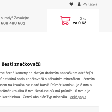
Přihlášení
 si rady? Zavolejte.
0
ks
za
0 Kč
 608 488 601
 šesti značkovačů
né černé kameny se zlatým drobným popraškem odrážející
. Šestidílná sada značkovačů s přírodním minerálem - černým
ánem na kroužku ve zlaté barvě. Průměr kamínku je 8 mm a
í průměr kroužku 8 mm, šestiúhelník má průměr 16 mm a je
n karabinkou. Černý obsidiánTyp minerálu...
celý popis