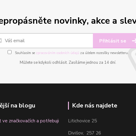
epropásněte novinky, akce a slev
Přihlásit se
Souhlasím se
zpracováním osobních údajů
za účelem rozesílky newsletteru.
Můžete se kdykoli odhlásit. Zasíláme jednou za 14 dní.
ější na blogu
Kde nás najdete
t ve značkovačích a potřebuji
Litichovice 25
Divišov, 257 26