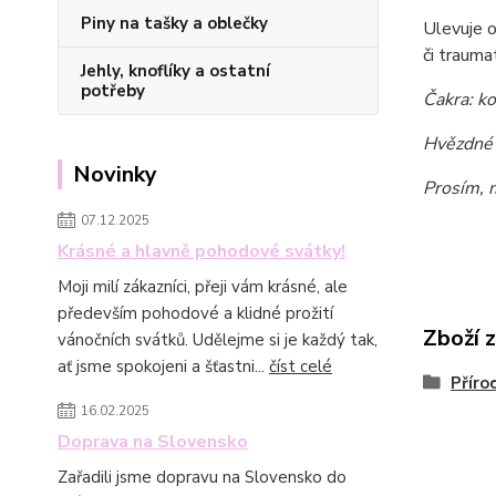
Piny na tašky a oblečky
Ulevuje o
či trauma
Jehly, knoflíky a ostatní
potřeby
Čakra: k
Hvězdné 
Novinky
Prosím, m
07.12.2025
Krásné a hlavně pohodové svátky!
Moji milí zákazníci, přeji vám krásné, ale
především pohodové a klidné prožití
Zboží 
vánočních svátků. Udělejme si je každý tak,
ať jsme spokojeni a šťastni...
číst celé
Příro
16.02.2025
Doprava na Slovensko
Zařadili jsme dopravu na Slovensko do