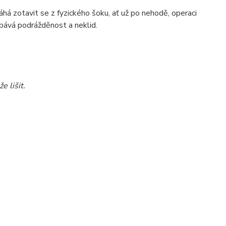
há zotavit se z fyzického šoku, ať už po nehodě, operaci
ebává podrážděnost a neklid.
e lišit.