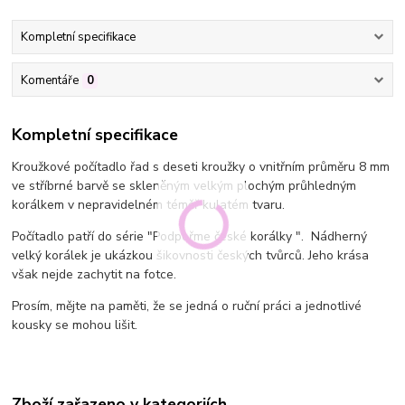
Kompletní specifikace
Komentáře
0
Kompletní specifikace
Kroužkové počítadlo řad s deseti kroužky o vnitřním průměru 8 mm
ve stříbrné barvě se skleněným velkým plochým průhledným
korálkem v nepravidelném téměř kulatém tvaru.
Počítadlo patří do série "Podpořme české korálky ". Nádherný
velký korálek je ukázkou šikovnosti českých tvůrců. Jeho krása
však nejde zachytit na fotce.
Prosím, mějte na paměti, že se jedná o ruční práci a jednotlivé
kousky se mohou lišit.
Zboží zařazeno v kategoriích