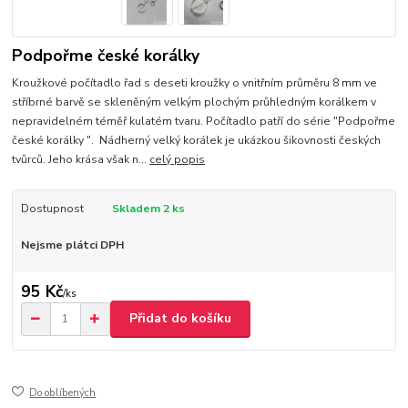
Podpořme české korálky
Kroužkové počítadlo řad s deseti kroužky o vnitřním průměru 8 mm ve
stříbrné barvě se skleněným velkým plochým průhledným korálkem v
nepravidelném téměř kulatém tvaru. Počítadlo patří do série "Podpořme
české korálky ". Nádherný velký korálek je ukázkou šikovnosti českých
tvůrců. Jeho krása však n...
celý popis
Dostupnost
Skladem 2 ks
Nejsme plátci DPH
95 Kč
/
ks
Přidat do košíku
Do oblíbených