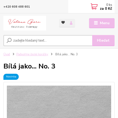
0
ks
+420 608 488 601
za
0 Kč
Menu
Hledat
Úvod
Podpořme české korálky
Bílá jako... No. 3
Bílá jako... No. 3
Novinka